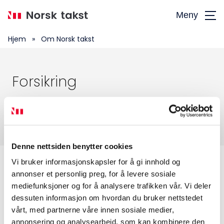
Hopp
Meny
til
hovedinnhold
Hjem
»
Om Norsk takst
Forsikring
Søk
etter:
Din trygghet
Denne nettsiden benytter cookies
Vi bruker informasjonskapsler for å gi innhold og
annonser et personlig preg, for å levere sosiale
Sertifiserte takstingeniører er dessuten
mediefunksjoner og for å analysere trafikken vår. Vi deler
Medlemskap
forpliktet til å delta i Norsk taksts
dessuten informasjon om hvordan du bruker nettstedet
vårt, med partnerne våre innen sosiale medier,
Kurs og konferanser
kollektive ansvarsforsikring.
annonsering og analysearbeid, som kan kombinere den