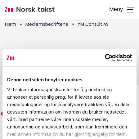
Hopp
Meny
til
hovedinnhold
Hjem
»
Medlemsbedriftene
»
YM Consult AS
Søk
YM Consult AS
etter:
Denne nettsiden benytter cookies
Vi bruker informasjonskapsler for å gi innhold og
annonser et personlig preg, for å levere sosiale
Medlemskap
mediefunksjoner og for å analysere trafikken vår. Vi deler
dessuten informasjon om hvordan du bruker nettstedet
Kurs og konferanser
vårt, med partnerne våre innen sosiale medier,
annonsering og analysearbeid, som kan kombinere den
Kompetanse
med annen informasjon du har gjort tilgjengelig for dem,