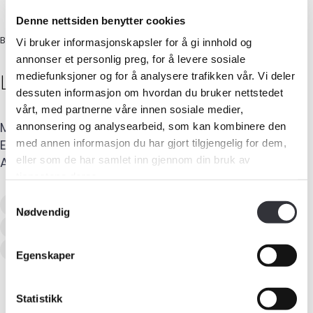
Denne nettsiden benytter cookies
BYGNINGSTØMRER/FAGINGENIØR
Vi bruker informasjonskapsler for å gi innhold og
annonser et personlig preg, for å levere sosiale
Leif-Arne
Boge
mediefunksjoner og for å analysere trafikken vår. Vi deler
dessuten informasjon om hvordan du bruker nettstedet
vårt, med partnerne våre innen sosiale medier,
Mobil
:
906 76 086
annonsering og analysearbeid, som kan kombinere den
E-post
:
leifarneboge@gmail.com
med annen informasjon du har gjort tilgjengelig for dem,
Medlemskap
eller som de har samlet inn gjennom din bruk av
Adresse
:
Asskaret 45 A
,
5310
HAUGLANDSHELLA
tjenestene deres.
Kurs og konferanser
Samtykkevalg
Tilstandsanalyse av boligeiendom
Nødvendig
Kompetanse
Skadetaksering av byggverk
Naturskadetaksering (NP)
Forbruker
Egenskaper
Aktuelt
Statistikk