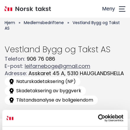
Hopp
Meny
til
hovedinnhold
Hjem
»
Medlemsbedriftene
»
Vestland Bygg og Takst
AS
Vestland Bygg og Takst AS
Telefon
:
906 76 086
E-post
:
leifarneboge@gmail.com
Adresse
:
Asskaret 45 A
,
5310
HAUGLANDSHELLA
Søk
Naturskadetaksering (NP)
etter:
Skadetaksering av byggverk
Tilstandsanalyse av boligeiendom