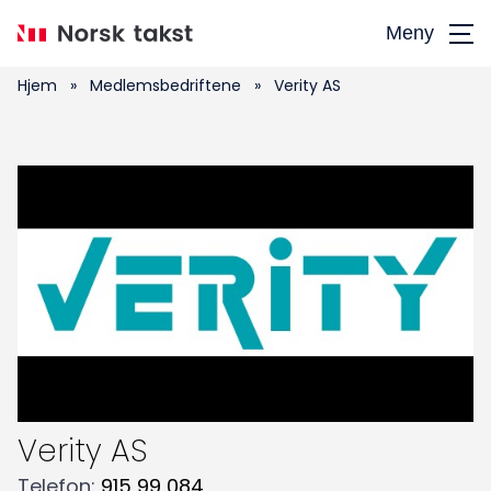
Hopp
Meny
til
hovedinnhold
Hjem
»
Medlemsbedriftene
»
Verity AS
Søk
Verity AS
etter:
Telefon
:
915 99 084