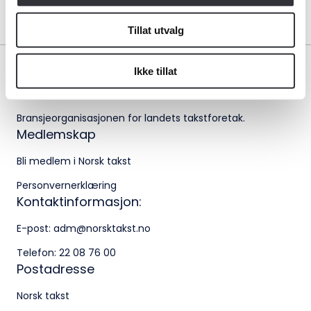
Logg inn
Tillat utvalg
Kontakt oss
Ikke tillat
Kontaktinformasjon:
adm@norsktakst.no
Bransjeorganisasjonen for landets takstforetak.
22 08 76 00
Medlemskap
Besøksadresse:
Bli medlem i Norsk takst
Personvernerklæring
Klingenberggt. 7A, 0161 Oslo
Kontaktinformasjon:
Postadresse:
E-post:
adm@norsktakst.no
Pb. 1516 Vika, 0117 OSLO
Telefon:
22 08 76 00
Postadresse
Organisasjonsnummer:
Norsk takst
956 955 211