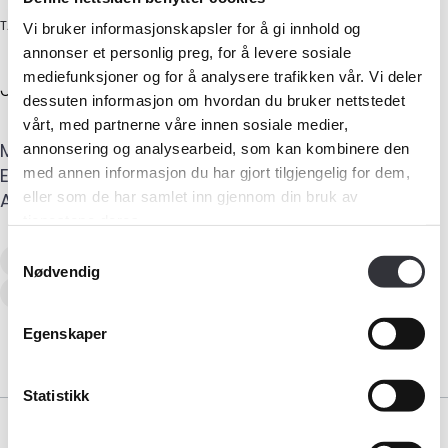
TAKSTINGENIØR
Vi bruker informasjonskapsler for å gi innhold og
annonser et personlig preg, for å levere sosiale
Jan Vidar
Venaas
mediefunksjoner og for å analysere trafikken vår. Vi deler
dessuten informasjon om hvordan du bruker nettstedet
vårt, med partnerne våre innen sosiale medier,
Mobil
:
980 51 585
annonsering og analysearbeid, som kan kombinere den
Medlemskap
E-post
:
j.v.venaas@gmail.com
med annen informasjon du har gjort tilgjengelig for dem,
eller som de har samlet inn gjennom din bruk av
Adresse
:
Frænavegen 98c
,
6411
MOLDE
Kurs og konferanser
tjenestene deres.
Samtykkevalg
Verditaksering av bolig
Kompetanse
Nødvendig
Tilstandsanalyse av boligeiendom
Forbruker
Egenskaper
Aktuelt
Statistikk
Om Norsk takst