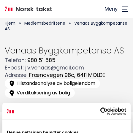
Hopp
Meny
til
hovedinnhold
Hjem
»
Medlemsbedriftene
»
Venaas Byggkompetanse
AS
Venaas Byggkompetanse AS
Telefon
:
980 51 585
E-post
:
j.v.venaas@gmail.com
Søk
Adresse
:
Frænavegen 98c
,
6411
MOLDE
etter:
Tilstandsanalyse av boligeiendom
Verditaksering av bolig
Denne nettsiden benytter cookies