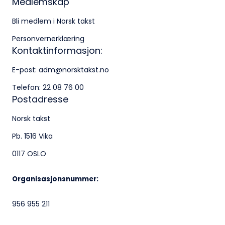
Medlemskap
Klingenberggt. 7A, 0161 Oslo
Bli medlem i Norsk takst
Postadresse:
Personvernerklæring
Pb. 1516 Vika, 0117 OSLO
Kontaktinformasjon:
E-post:
adm@norsktakst.no
Organisasjonsnummer:
Telefon:
22 08 76 00
956 955 211
Postadresse
Norsk takst
Pb. 1516 Vika
0117 OSLO
Organisasjonsnummer:
956 955 211