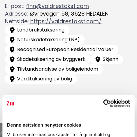
Søk
E-post
:
finn@valdrestakst.com
etter:
Adresse
:
Øvrevegen 58
,
3528
HEDALEN
Nettside
:
https://valdrestakst.com/
Landbrukstaksering
Naturskadetaksering (NP)
Recognised European Residential Valuer
Skadetaksering av byggverk
Skjønn
Tilstandsanalyse av boligeiendom
Verditaksering av bolig
Denne nettsiden benytter cookies
Vi bruker informasjonskapsler for å gi innhold og