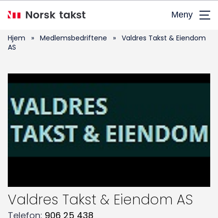
Hopp
Meny
til
hovedinnhold
Hjem
»
Medlemsbedriftene
»
Valdres Takst & Eiendom
AS
Valdres Takst & Eiendom AS
Telefon
:
906 25 438