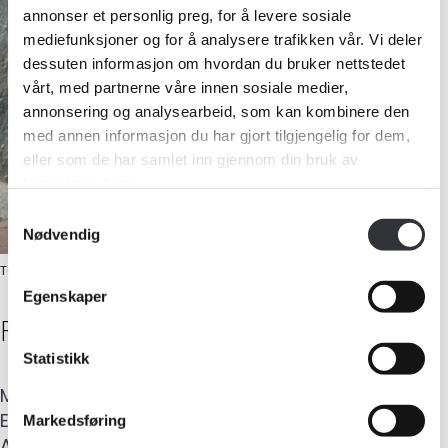
annonser et personlig preg, for å levere sosiale
mediefunksjoner og for å analysere trafikken vår. Vi deler
dessuten informasjon om hvordan du bruker nettstedet
vårt, med partnerne våre innen sosiale medier,
annonsering og analysearbeid, som kan kombinere den
med annen informasjon du har gjort tilgjengelig for dem,
eller som de har samlet inn gjennom din bruk av
tjenestene deres.
Samtykkevalg
Nødvendig
TØMRERMESTER
Egenskaper
Finn H.
Olsen
Medlemskap
Statistikk
Kurs og konferanser
Mobil
:
906 25 438
E-post
:
finn@valdrestakst.com
Markedsføring
Kompetanse
Adresse
:
Øvrevegen 58
,
3528
HEDALEN