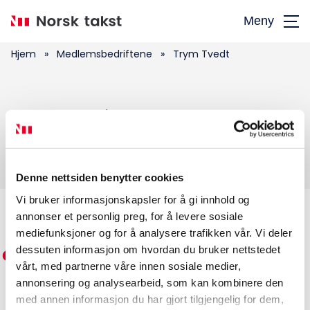
Hopp
Meny
til
hovedinnhold
Hjem
»
Medlemsbedriftene
»
Trym Tvedt
Søk
Trym Tvedt
etter:
Denne nettsiden benytter cookies
Vi bruker informasjonskapsler for å gi innhold og
annonser et personlig preg, for å levere sosiale
Medlemskap
mediefunksjoner og for å analysere trafikken vår. Vi deler
dessuten informasjon om hvordan du bruker nettstedet
Kurs og konferanser
vårt, med partnerne våre innen sosiale medier,
annonsering og analysearbeid, som kan kombinere den
Kompetanse
med annen informasjon du har gjort tilgjengelig for dem,