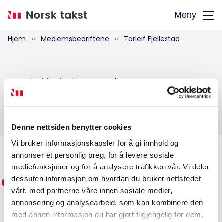
Hopp
Meny
til
hovedinnhold
Hjem
»
Medlemsbedriftene
»
Torleif Fjellestad
Søk
Torleif Fjellestad
etter:
Denne nettsiden benytter cookies
Vi bruker informasjonskapsler for å gi innhold og
annonser et personlig preg, for å levere sosiale
Medlemskap
mediefunksjoner og for å analysere trafikken vår. Vi deler
dessuten informasjon om hvordan du bruker nettstedet
Kurs og konferanser
vårt, med partnerne våre innen sosiale medier,
annonsering og analysearbeid, som kan kombinere den
Kompetanse
med annen informasjon du har gjort tilgjengelig for dem,