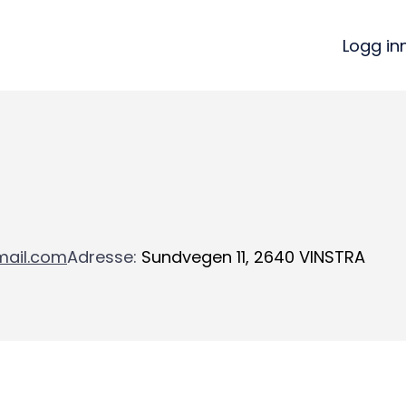
Logg in
mail.com
Adresse
:
Sundvegen 11
,
2640
VINSTRA
Kon
Bli medlem
a
Logg inn
22