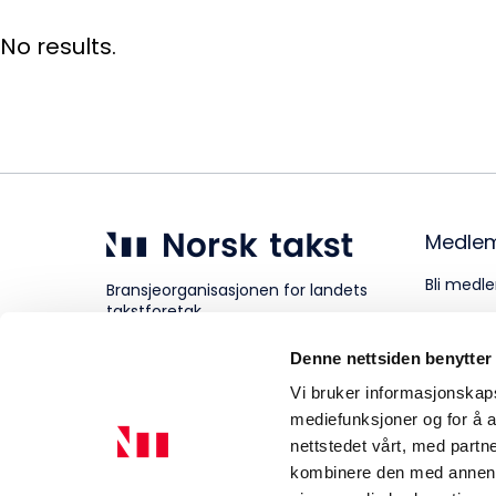
No results.
Kompetanse
Forbruker
Medle
Aktuelt
Bli medle
Bransjeorganisasjonen for landets
takstforetak.
Personve
Denne nettsiden benytter
Om Norsk takst
Vi bruker informasjonskapsl
mediefunksjoner og for å a
nettstedet vårt, med part
kombinere den med annen in