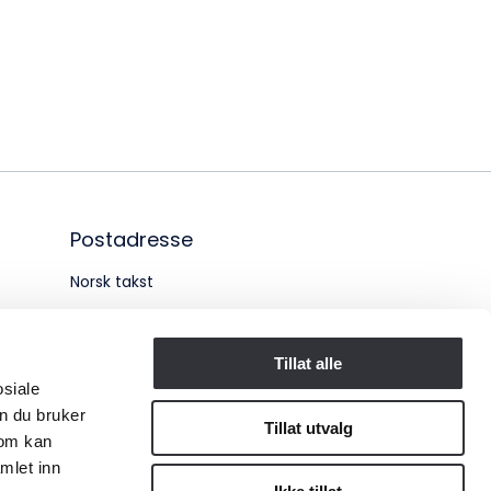
øksadresse:
ingenberggt. 7A, 0161 Oslo
tadresse:
. 1516 Vika, 0117 OSLO
ganisasjonsnummer:
Postadresse
6 955 211
Norsk takst
Pb. 1516 Vika
0117 OSLO
Tillat alle
osiale
Organisasjonsnummer:
n du bruker
Tillat utvalg
som kan
956 955 211
mlet inn