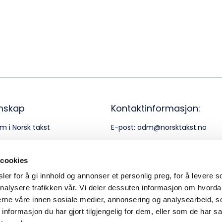
Bes
Kontakt oss
Kl
Pos
Pb
Or
mskap
Kontaktinformasjon:
95
m i Norsk takst
E-post:
adm@norsktakst.no
rnerklæring
Telefon:
22 08 76 00
 cookies
er for å gi innhold og annonser et personlig preg, for å levere s
nalysere trafikken vår. Vi deler dessuten informasjon om hvorda
nerne våre innen sosiale medier, annonsering og analysearbeid, 
formasjon du har gjort tilgjengelig for dem, eller som de har sa