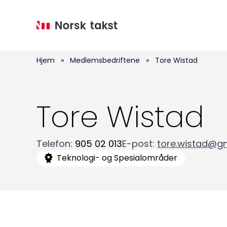
Hopp
til
hovedinnhold
Hjem
»
Medlemsbedriftene
»
Tore Wistad
Tore Wistad
Telefon
:
905 02 013
E-post
:
tore.wistad@g
Teknologi- og Spesialområder
Medlemskap
Kurs og konferanser