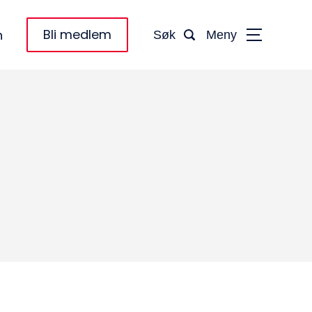
Bli medlem
n
Søk
Meny
taktinformasjon:
dm@norsktakst.no
 08 76 00