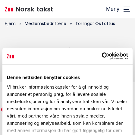
Hopp
Meny
til
hovedinnhold
Hjem
»
Medlemsbedriftene
»
Tor Ingar Os Loftus
Søk
Tor Ingar Os Loftus
etter:
Denne nettsiden benytter cookies
Vi bruker informasjonskapsler for å gi innhold og
annonser et personlig preg, for å levere sosiale
Medlemskap
mediefunksjoner og for å analysere trafikken vår. Vi deler
dessuten informasjon om hvordan du bruker nettstedet
Kurs og konferanser
vårt, med partnerne våre innen sosiale medier,
annonsering og analysearbeid, som kan kombinere den
Kompetanse
med annen informasjon du har gjort tilgjengelig for dem,