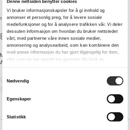
Denne nettsiden benytter cookies
Vi bruker informasjonskapsler for å gi innhold og
annonser et personlig preg, for å levere sosiale
TØMRERMESTER
mediefunksjoner og for å analysere trafikken vår. Vi deler
dessuten informasjon om hvordan du bruker nettstedet
Bjørn Henning
Karlsen
vårt, med partnerne våre innen sosiale medier,
annonsering og analysearbeid, som kan kombinere den
Medlemskap
med annen informasjon du har gjort tilgjengelig for dem,
Mobil
:
992 28 493
E-post
:
hennikar@online.no
eller som de har samlet inn gjennom din bruk av
Adresse
:
Salongåsen 1
,
3073
SANDE I VESTFOLD
Kurs og konferanser
tjenestene deres.
Samtykkevalg
Verditaksering av bolig
Kompetanse
Nødvendig
Skadetaksering av byggverk
Forbruker
Egenskaper
Aktuelt
Statistikk
Om Norsk takst