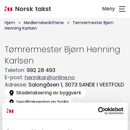
Hopp
Meny
til
hovedinnhold
Hjem
»
Medlemsbedriftene
»
Tømrermester Bjørn
Henning Karlsen
Tømrermester Bjørn Henning
Karlsen
Telefon
:
992 28 493
Søk
E-post
:
hennikar@online.no
etter:
Adresse
:
Salongåsen 1
,
3073
SANDE I VESTFOLD
Skadetaksering av byggverk
Verditaksering av bolig