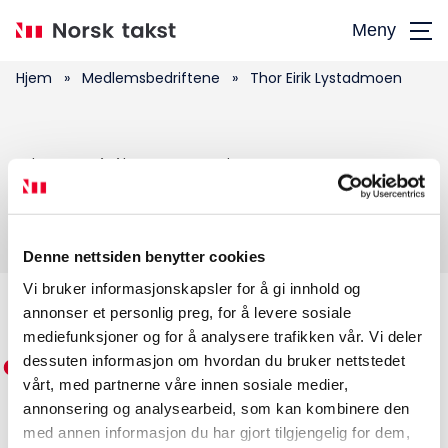
Hopp
Meny
til
hovedinnhold
Hjem
»
Medlemsbedriftene
»
Thor Eirik Lystadmoen
Søk
Thor Eirik Lystadmoen
etter:
Denne nettsiden benytter cookies
Vi bruker informasjonskapsler for å gi innhold og
annonser et personlig preg, for å levere sosiale
Medlemskap
mediefunksjoner og for å analysere trafikken vår. Vi deler
dessuten informasjon om hvordan du bruker nettstedet
Kurs og konferanser
vårt, med partnerne våre innen sosiale medier,
annonsering og analysearbeid, som kan kombinere den
Kompetanse
med annen informasjon du har gjort tilgjengelig for dem,