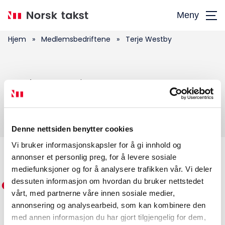
Hopp
Meny
til
hovedinnhold
Hjem
»
Medlemsbedriftene
»
Terje Westby
Søk
Terje Westby
etter:
Denne nettsiden benytter cookies
Vi bruker informasjonskapsler for å gi innhold og
annonser et personlig preg, for å levere sosiale
Medlemskap
mediefunksjoner og for å analysere trafikken vår. Vi deler
dessuten informasjon om hvordan du bruker nettstedet
Kurs og konferanser
vårt, med partnerne våre innen sosiale medier,
annonsering og analysearbeid, som kan kombinere den
Kompetanse
med annen informasjon du har gjort tilgjengelig for dem,