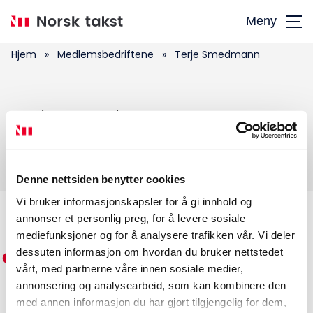
Hopp
Meny
til
hovedinnhold
Hjem
»
Medlemsbedriftene
»
Terje Smedmann
Søk
Terje Smedmann
etter:
Denne nettsiden benytter cookies
Vi bruker informasjonskapsler for å gi innhold og
annonser et personlig preg, for å levere sosiale
Medlemskap
mediefunksjoner og for å analysere trafikken vår. Vi deler
dessuten informasjon om hvordan du bruker nettstedet
Kurs og konferanser
vårt, med partnerne våre innen sosiale medier,
annonsering og analysearbeid, som kan kombinere den
Kompetanse
med annen informasjon du har gjort tilgjengelig for dem,