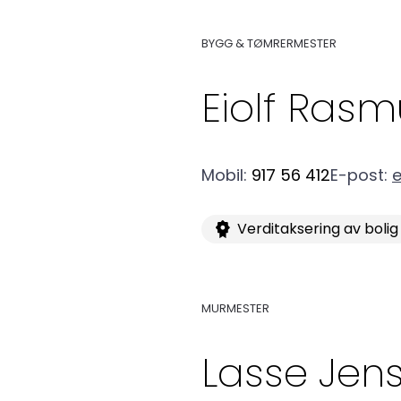
Forbruker
BYGG & TØMRERMESTER
Aktuelt
Eiolf
Rasm
Om Norsk takst
Mobil
:
917 56 412
E-post
:
e
Verditaksering av bolig
MURMESTER
Lasse
Jen