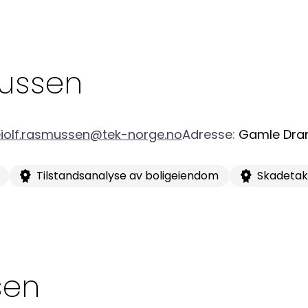
Or
95
ussen
iolf.rasmussen@tek-norge.no
Adresse
:
Gamle Dra
Tilstandsanalyse av boligeiendom
Skadetak
sen