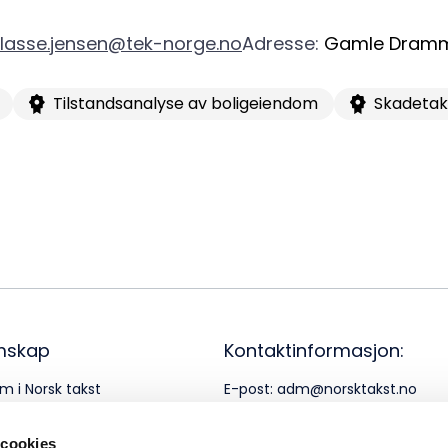
lasse.jensen@tek-norge.no
Adresse
:
Gamle Dramm
Tilstandsanalyse av boligeiendom
Skadetak
mskap
Kontaktinformasjon:
m i Norsk takst
E-post:
adm@norsktakst.no
rnerklæring
Telefon:
22 08 76 00
 cookies