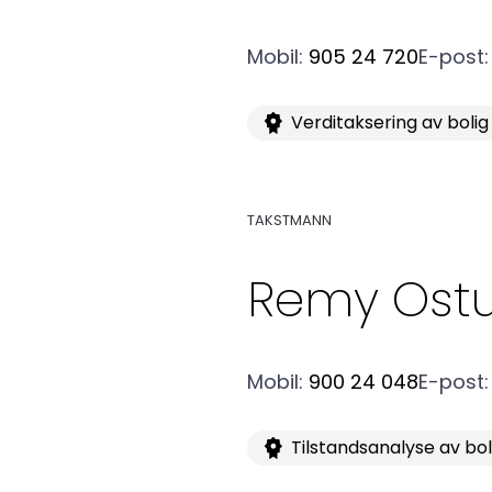
Mobil
:
905 24 720
E-post
:
Verditaksering av bolig
Medlemskap
TAKSTMANN
Remy
Ostu
Kurs og konferanser
Mobil
:
900 24 048
E-post
:
Kompetanse
Tilstandsanalyse av bo