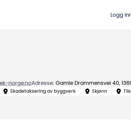
Logg in
tek-norge.no
Adresse
:
Gamle Drammensvei 40
,
136
Skadetaksering av byggverk
Skjønn
Til