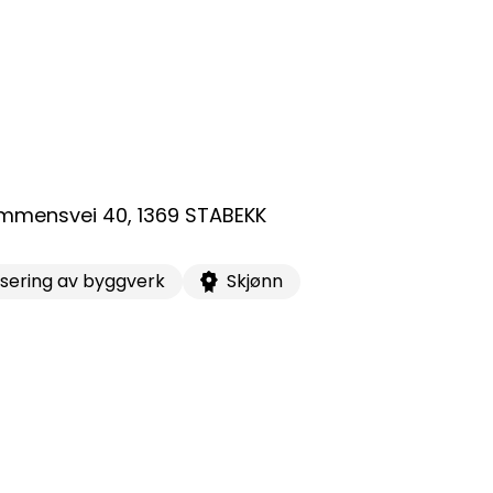
ganisasjonsnummer:
6 955 211
mmensvei 40
,
1369
STABEKK
sering av byggverk
Skjønn