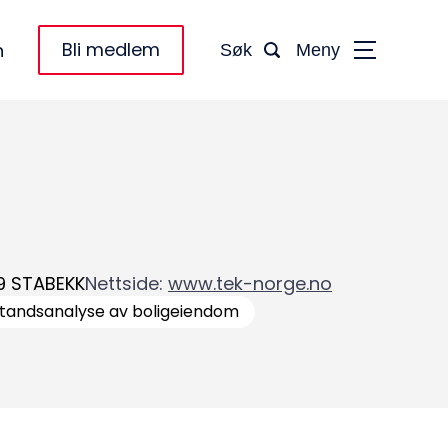
Bli medlem
n
Søk
Meny
9
STABEKK
Nettside
:
www.tek-norge.no
standsanalyse av boligeiendom