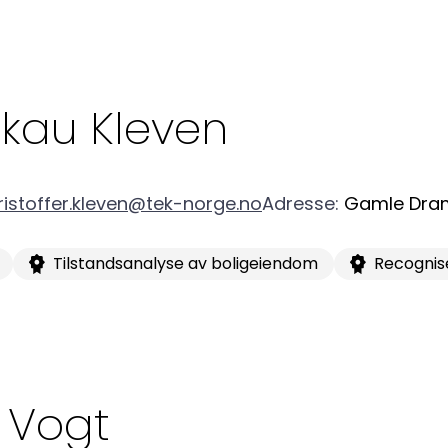
Skau
Kleven
ristoffer.kleven@tek-norge.no
Adresse
:
Gamle Dra
Tilstandsanalyse av boligeiendom
Recognis
Vogt