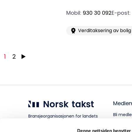
Mobil
:
930 30 092
E-post
:
Verditaksering av bolig
1
2
Medle
Bli medle
Bransjeorganisasjonen for landets
takstforetak.
Personve
Denne nettsiden benytter