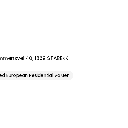
mmensvei 40
,
1369
STABEKK
ed European Residential Valuer