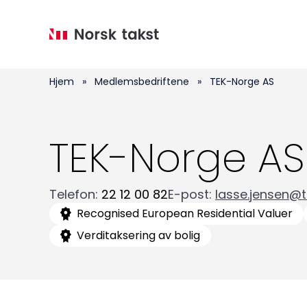
Hopp
til
hovedinnhold
Hjem
»
Medlemsbedriftene
»
TEK-Norge AS
TEK-Norge AS
Telefon
:
22 12 00 82
E-post
:
lasse.jensen@
Recognised European Residential Valuer
Verditaksering av bolig