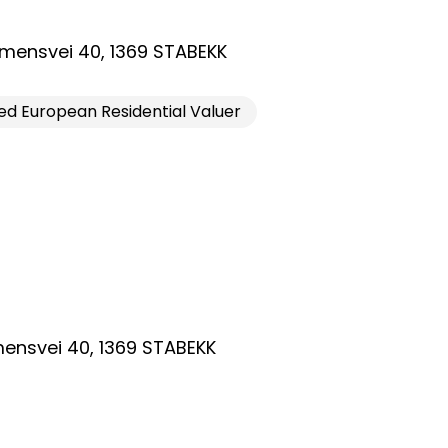
mensvei 40
,
1369
STABEKK
ed European Residential Valuer
taktinformasjon:
dm@norsktakst.no
 08 76 00
øksadresse:
ensvei 40
ingenberggt. 7A, 0161 Oslo
,
1369
STABEKK
tadresse:
. 1516 Vika, 0117 OSLO