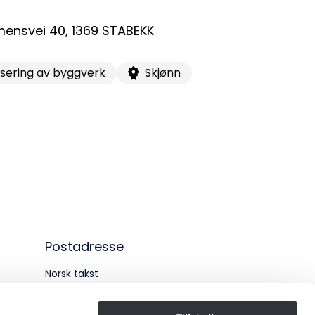
ensvei 40
,
1369
STABEKK
sering av byggverk
Skjønn
Postadresse
Norsk takst
Pb. 1516 Vika