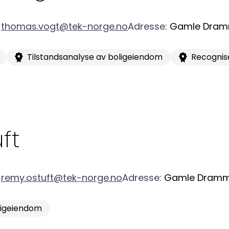
thomas.vogt@tek-norge.no
Adresse
:
Gamle Dram
Tilstandsanalyse av boligeiendom
Recognis
Kon
Bli medlem
a
Logg inn
22
ft
Bes
Kontakt oss
remy.ostuft@tek-norge.no
Adresse
:
Gamle Dramm
Kl
Pos
ligeiendom
Pb