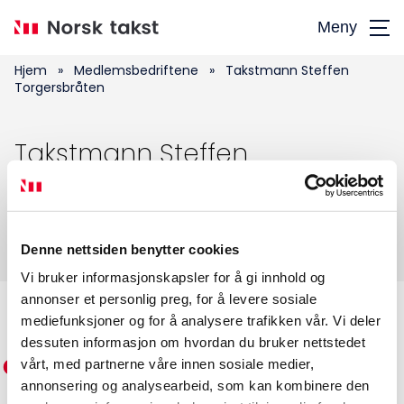
Hopp
Meny
til
hovedinnhold
Hjem
»
Medlemsbedriftene
»
Takstmann Steffen
Torgersbråten
Søk
Takstmann Steffen
etter:
Torgersbråten
Denne nettsiden benytter cookies
Vi bruker informasjonskapsler for å gi innhold og
annonser et personlig preg, for å levere sosiale
Medlemskap
mediefunksjoner og for å analysere trafikken vår. Vi deler
dessuten informasjon om hvordan du bruker nettstedet
vårt, med partnerne våre innen sosiale medier,
Kurs og konferanser
annonsering og analysearbeid, som kan kombinere den