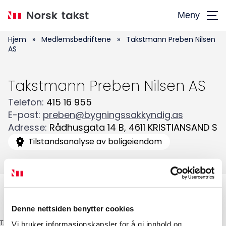
Hopp
Meny
til
hovedinnhold
Hjem
»
Medlemsbedriftene
»
Takstmann Preben Nilsen
AS
Takstmann Preben Nilsen AS
Telefon
:
415 16 955
Søk
E-post
:
preben@bygningssakkyndig.as
Adresse
:
Rådhusgata 14 B
,
4611
KRISTIANSAND S
etter:
Tilstandsanalyse av boligeiendom
Denne nettsiden benytter cookies
TAKSTINGENIØR
Vi bruker informasjonskapsler for å gi innhold og