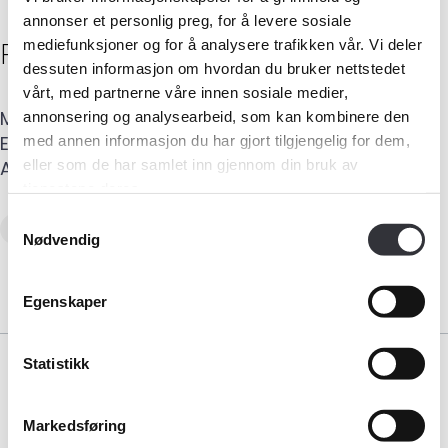
annonser et personlig preg, for å levere sosiale
Preben
Nilsen
mediefunksjoner og for å analysere trafikken vår. Vi deler
dessuten informasjon om hvordan du bruker nettstedet
vårt, med partnerne våre innen sosiale medier,
Medlemskap
Mobil
:
415 16 955
annonsering og analysearbeid, som kan kombinere den
E-post
:
preben@bygningssakkyndig.as
med annen informasjon du har gjort tilgjengelig for dem,
Kurs og konferanser
eller som de har samlet inn gjennom din bruk av
Adresse
:
Rådhusgata 14 B
,
4611
KRISTIANSAND S
tjenestene deres.
Kompetanse
Samtykkevalg
Tilstandsanalyse av boligeiendom
Nødvendig
Forbruker
Egenskaper
Aktuelt
Statistikk
Om Norsk takst
Bli medlem
Markedsføring
Bransjeorganisasjonen for landets takstforetak.