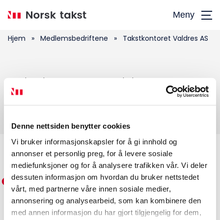
Hopp
Meny
til
hovedinnhold
Hjem
»
Medlemsbedriftene
»
Takstkontoret Valdres AS
Søk
Takstkontoret Valdres AS
etter:
Denne nettsiden benytter cookies
Vi bruker informasjonskapsler for å gi innhold og
annonser et personlig preg, for å levere sosiale
Medlemskap
mediefunksjoner og for å analysere trafikken vår. Vi deler
dessuten informasjon om hvordan du bruker nettstedet
Kurs og konferanser
vårt, med partnerne våre innen sosiale medier,
annonsering og analysearbeid, som kan kombinere den
Kompetanse
med annen informasjon du har gjort tilgjengelig for dem,