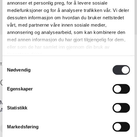
annonser et personlig preg, for å levere sosiale
Adresse
:
Klypevegen 28
,
3540
NESBYEN
mediefunksjoner og for å analysere trafikken vår. Vi deler
Tilstandsanalyse av boligeiendom
dessuten informasjon om hvordan du bruker nettstedet
vårt, med partnerne våre innen sosiale medier,
Medlemskap
annonsering og analysearbeid, som kan kombinere den
med annen informasjon du har gjort tilgjengelig for dem,
Kurs og konferanser
eller som de har samlet inn gjennom din bruk av
tjenestene deres.
Kompetanse
Samtykkevalg
TAKSTINGENIØR, ARKITEKT
Nødvendig
Forbruker
Cristina Raluca
Meyer
Egenskaper
Aktuelt
Mobil
:
917 40 267
E-post
:
ralu@me.com
Statistikk
Om Norsk takst
Adresse
:
Klypevegen 28
,
3540
NESBYEN
Bli medlem
Markedsføring
Tilstandsanalyse av boligeiendom