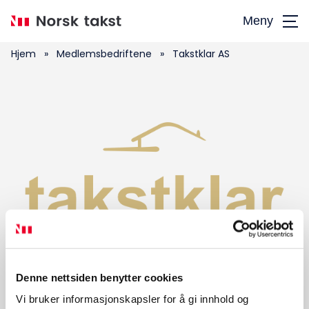
Hopp
Meny
til
hovedinnhold
Hjem
»
Medlemsbedriftene
»
Takstklar AS
Søk
etter:
Takstklar AS
Denne nettsiden benytter cookies
Vi bruker informasjonskapsler for å gi innhold og
Telefon
:
917 40 267
E-post
:
ralu@me.com