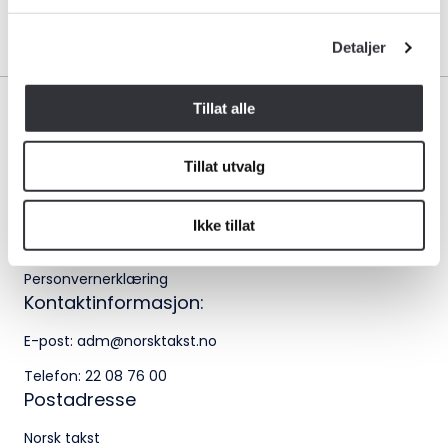
Logg inn
Kontakt oss
Detaljer
Kontaktinformasjon:
Tillat alle
adm@norsktakst.no
22 08 76 00
Tillat utvalg
Bransjeorganisasjonen for landets takstforetak.
Besøksadresse:
Medlemskap
Ikke tillat
Klingenberggt. 7A, 0161 Oslo
Bli medlem i Norsk takst
Postadresse:
Personvernerklæring
Kontaktinformasjon:
Pb. 1516 Vika, 0117 OSLO
E-post:
adm@norsktakst.no
Organisasjonsnummer:
Telefon:
22 08 76 00
956 955 211
Postadresse
Norsk takst