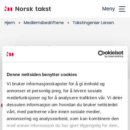
Hopp
Meny
til
hovedinnhold
Hjem
»
Medlemsbedriftene
»
Takstingeniør Larsen
Søk
Takstingeniør Larsen
etter:
Denne nettsiden benytter cookies
Vi bruker informasjonskapsler for å gi innhold og
annonser et personlig preg, for å levere sosiale
Medlemskap
mediefunksjoner og for å analysere trafikken vår. Vi deler
dessuten informasjon om hvordan du bruker nettstedet
Kurs og konferanser
vårt, med partnerne våre innen sosiale medier,
annonsering og analysearbeid, som kan kombinere den
Kompetanse
med annen informasjon du har gjort tilgjengelig for dem,