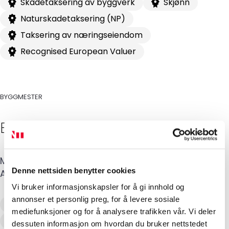
Skadetaksering av byggverk
Skjønn
Naturskadetaksering (NP)
Taksering av næringseiendom
Recognised European Valuer
BYGGMESTER
Bjørn Morten
Rom
Mobil
:
991 50 042
E-post
:
bjorn@takst-sor.no
Denne nettsiden benytter cookies
Adresse
:
Kirkevn. 32
,
4580
LYNGDAL
Vi bruker informasjonskapsler for å gi innhold og
annonser et personlig preg, for å levere sosiale
Verditaksering av bolig
mediefunksjoner og for å analysere trafikken vår. Vi deler
Recognised European Residential Valuer
dessuten informasjon om hvordan du bruker nettstedet