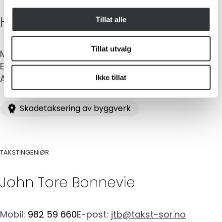
Halvard
Brottveit
Tillat alle
Kurs og konferanser
Kompetanse
Tillat utvalg
Mobil
:
476 25 893
E-post
:
halvard@takst-sor.no
Forbruker
Adresse
:
Kirkevn. 32
,
4580
LYNGDAL
Ikke tillat
Aktuelt
Skadetaksering av byggverk
Om Norsk takst
Bli medlem
TAKSTINGENIØR
Logg inn
John Tore
Bonnevie
Kontakt oss
Kontaktinformasjon:
Mobil
:
982 59 660
E-post
:
jtb@takst-sor.no