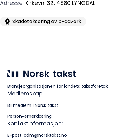
Adresse
:
Kirkevn. 32
,
4580
LYNGDAL
adm@norsktakst.no
22 08 76 00
Skadetaksering av byggverk
Besøksadresse:
Klingenberggt. 7A, 0161 Oslo
Postadresse:
Pb. 1516 Vika, 0117 OSLO
Organisasjonsnummer:
Bransjeorganisasjonen for landets takstforetak.
956 955 211
Medlemskap
Bli medlem i Norsk takst
Personvernerklæring
Kontaktinformasjon:
E-post:
adm@norsktakst.no