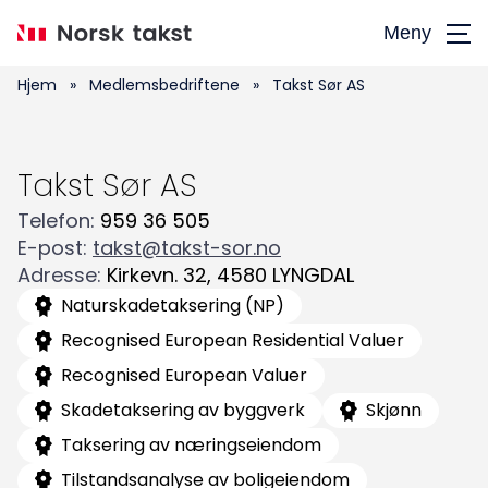
Hopp
Meny
til
hovedinnhold
Hjem
»
Medlemsbedriftene
»
Takst Sør AS
Takst Sør AS
Telefon
:
959 36 505
E-post
:
takst@takst-sor.no
Adresse
:
Kirkevn. 32
,
4580
LYNGDAL
Naturskadetaksering (NP)
Recognised European Residential Valuer
Recognised European Valuer
Skadetaksering av byggverk
Skjønn
Taksering av næringseiendom
Tilstandsanalyse av boligeiendom