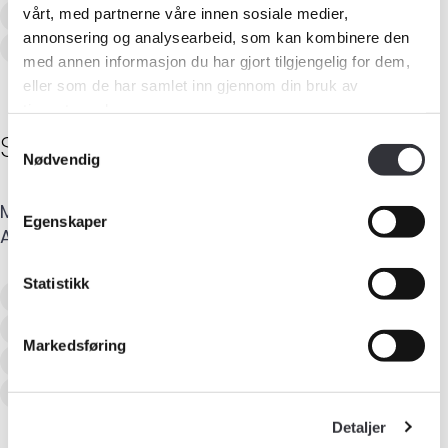
Skadetaksering av byggverk
vårt, med partnerne våre innen sosiale medier,
annonsering og analysearbeid, som kan kombinere den
Naturskadetaksering (NP)
med annen informasjon du har gjort tilgjengelig for dem,
eller som de har samlet inn gjennom din bruk av
tjenestene deres.
Sindre Lie
Vatland
Samtykkevalg
Nødvendig
Mobil
:
452 29 080
E-post
:
sindre@takst-sor.no
Egenskaper
Adresse
:
Kirkevn. 32
,
4580
LYNGDAL
Statistikk
Verditaksering av bolig
Tilstandsanalyse av boligeiendom
Markedsføring
Skadetaksering av byggverk
Naturskadetaksering (NP)
Detaljer
Medlemskap