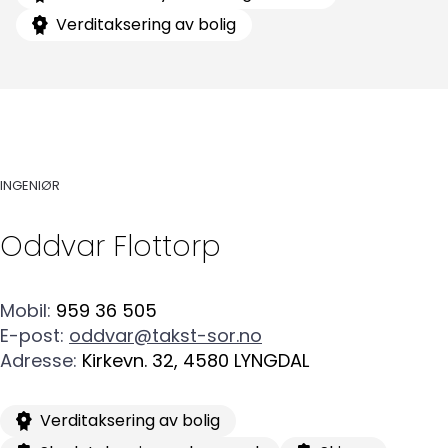
Verditaksering av bolig
Søk
INGENIØR
etter:
Oddvar
Flottorp
Mobil
:
959 36 505
E-post
:
oddvar@takst-sor.no
Adresse
:
Kirkevn. 32
,
4580
LYNGDAL
Verditaksering av bolig