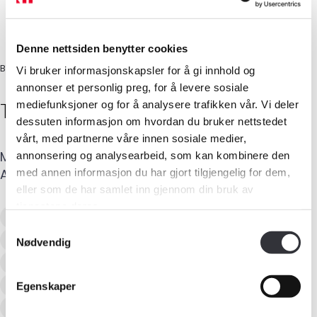
Denne nettsiden benytter cookies
BYGG-/TØMRERMESTER
Vi bruker informasjonskapsler for å gi innhold og
annonser et personlig preg, for å levere sosiale
Torgeir
Håvardsen
mediefunksjoner og for å analysere trafikken vår. Vi deler
dessuten informasjon om hvordan du bruker nettstedet
vårt, med partnerne våre innen sosiale medier,
Mobil
:
992 31 956
E-post
:
torgeir@ttbas.no
annonsering og analysearbeid, som kan kombinere den
Adresse
:
Bjørndalslia 85
,
8029
BODØ
med annen informasjon du har gjort tilgjengelig for dem,
Medlemskap
eller som de har samlet inn gjennom din bruk av
tjenestene deres.
Verditaksering av bolig
Kurs og konferanser
Samtykkevalg
Tilstandsanalyse av boligeiendom
Nødvendig
Recognised European Residential Valuer
Kompetanse
Skadetaksering av byggverk
Skjønn
Egenskaper
Forbruker
Naturskadetaksering (NP)