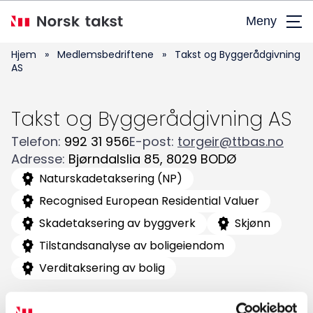
Hopp
Meny
til
hovedinnhold
Hjem
»
Medlemsbedriftene
»
Takst og Byggerådgivning
AS
Takst og Byggerådgivning AS
Telefon
:
992 31 956
E-post
:
torgeir@ttbas.no
Adresse
:
Bjørndalslia 85
,
8029
BODØ
Naturskadetaksering (NP)
Søk
Recognised European Residential Valuer
etter:
Skadetaksering av byggverk
Skjønn
Tilstandsanalyse av boligeiendom
Verditaksering av bolig