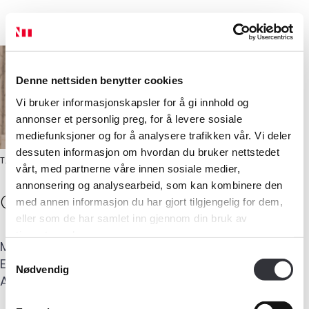
Denne nettsiden benytter cookies
Vi bruker informasjonskapsler for å gi innhold og
annonser et personlig preg, for å levere sosiale
mediefunksjoner og for å analysere trafikken vår. Vi deler
dessuten informasjon om hvordan du bruker nettstedet
TAKSTINGENIØR
vårt, med partnerne våre innen sosiale medier,
annonsering og analysearbeid, som kan kombinere den
Ole-Jonny
Kalstad
med annen informasjon du har gjort tilgjengelig for dem,
eller som de har samlet inn gjennom din bruk av
Medlemskap
tjenestene deres.
Mobil
:
909 50 003
Samtykkevalg
E-post
:
post@takst-innlandet.no
Kurs og konferanser
Nødvendig
Adresse
:
Vest Torpvegen 41
,
2870
DOKKA