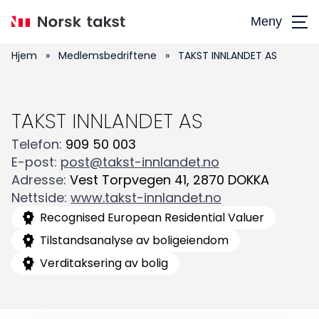
Hopp
Meny
til
hovedinnhold
Hjem
»
Medlemsbedriftene
»
TAKST INNLANDET AS
TAKST INNLANDET AS
Telefon
:
909 50 003
E-post
:
post@takst-innlandet.no
Adresse
:
Vest Torpvegen 41
,
2870
DOKKA
Nettside
:
www.takst-innlandet.no
Søk
Recognised European Residential Valuer
etter:
Tilstandsanalyse av boligeiendom
Verditaksering av bolig