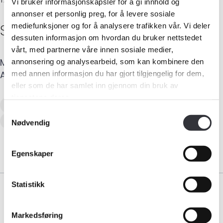
TAKSTINGENIØR
Vi bruker informasjonskapsler for å gi innhold og
annonser et personlig preg, for å levere sosiale
Sigurd
Sivertsen
mediefunksjoner og for å analysere trafikken vår. Vi deler
dessuten informasjon om hvordan du bruker nettstedet
vårt, med partnerne våre innen sosiale medier,
Medlemskap
Mobil
:
400 04 445
E-post
:
sigurd@tft.no
annonsering og analysearbeid, som kan kombinere den
Adresse
:
Vestre Rosten 69
,
7072
HEIMDAL
med annen informasjon du har gjort tilgjengelig for dem,
eller som de har samlet inn gjennom din bruk av
Kurs og konferanser
tjenestene deres.
Tilstandsanalyse av boligeiendom
Kompetanse
Samtykkevalg
Skadetaksering av byggverk
Nødvendig
Forbruker
Egenskaper
Aktuelt
Statistikk
Om Norsk takst
Bli medlem
Markedsføring