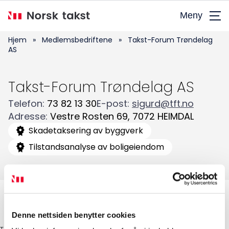
Hopp
Meny
til
hovedinnhold
Hjem
»
Medlemsbedriftene
»
Takst-Forum Trøndelag
AS
Takst-Forum Trøndelag AS
Telefon
:
73 82 13 30
E-post
:
sigurd@tft.no
Adresse
:
Vestre Rosten 69
,
7072
HEIMDAL
Søk
Skadetaksering av byggverk
etter:
Tilstandsanalyse av boligeiendom
Denne nettsiden benytter cookies