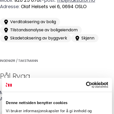
Mobil
:
920 25 670
E-post
:
fhb@taksator.no
Adresse
:
Olaf Helsets vei 6
,
0694
OSLO
Verditaksering av bolig
Tilstandsanalyse av boligeiendom
Skadetaksering av byggverk
Skjønn
INGENIØR / TAKSTMANN
Pål
Rygg
Mobil
:
982 50 944
E-post
:
pr@taksator.no
Adresse
:
Olaf Helsets vei 6
,
0694
OSLO
Denne nettsiden benytter cookies
Vi bruker informasjonskapsler for å gi innhold og