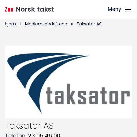
Hopp
Meny
til
hovedinnhold
Hjem
»
Medlemsbedriftene
»
Taksator AS
Taksator AS
Telefon
:
23 05 46 00