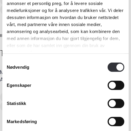
Verditaksering av bolig
annonser et personlig preg, for å levere sosiale
Tilstandsanalyse av boligeiendom
mediefunksjoner og for å analysere trafikken vår. Vi deler
dessuten informasjon om hvordan du bruker nettstedet
vårt, med partnerne våre innen sosiale medier,
annonsering og analysearbeid, som kan kombinere den
BYGG-/TØMRERMESTER
med annen informasjon du har gjort tilgjengelig for dem,
eller som de har samlet inn gjennom din bruk av
Thomas
Tandberg
tjenestene deres.
Samtykkevalg
Nødvendig
Mobil
:
906 27 290
E-post
:
tt@taksator.no
Adresse
:
Olaf Helsets vei 6
,
0694
OSLO
Egenskaper
Verditaksering av bolig
Statistikk
Tilstandsanalyse av boligeiendom
Markedsføring