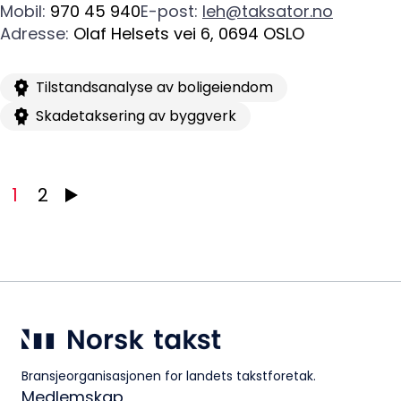
Logg inn
Mobil
:
970 45 940
E-post
:
leh@taksator.no
Adresse
:
Olaf Helsets vei 6
,
0694
OSLO
Kontakt oss
Kontaktinformasjon:
Tilstandsanalyse av boligeiendom
adm@norsktakst.no
Skadetaksering av byggverk
22 08 76 00
Besøksadresse:
1
2
Klingenberggt. 7A, 0161 Oslo
Postadresse:
Pb. 1516 Vika, 0117 OSLO
Organisasjonsnummer:
956 955 211
Bransjeorganisasjonen for landets takstforetak.
Medlemskap