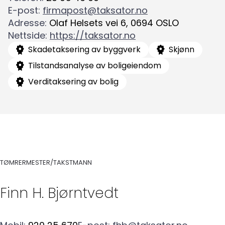
E-post
:
firmapost@taksator.no
Adresse
:
Olaf Helsets vei 6
,
0694
OSLO
Nettside
:
https://taksator.no
Skadetaksering av byggverk
Skjønn
Tilstandsanalyse av boligeiendom
Verditaksering av bolig
Søk
etter:
TØMRERMESTER/TAKSTMANN
Finn H.
Bjørntvedt