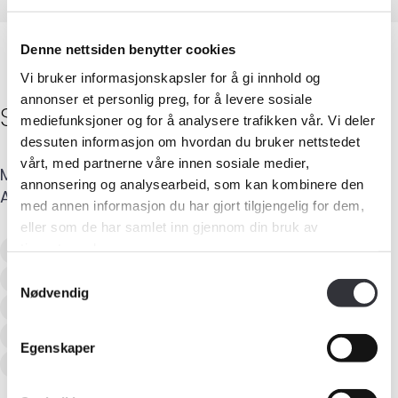
Denne nettsiden benytter cookies
Vi bruker informasjonskapsler for å gi innhold og
annonser et personlig preg, for å levere sosiale
Stein Roger
Stene
mediefunksjoner og for å analysere trafikken vår. Vi deler
dessuten informasjon om hvordan du bruker nettstedet
vårt, med partnerne våre innen sosiale medier,
Mobil
:
928 55 155
E-post
:
stein@stenetakst.no
annonsering og analysearbeid, som kan kombinere den
Adresse
:
Heggdalsringen 63
,
7049
TRONDHEIM
med annen informasjon du har gjort tilgjengelig for dem,
Medlemskap
eller som de har samlet inn gjennom din bruk av
Verditaksering av bolig
tjenestene deres.
Kurs og konferanser
Samtykkevalg
Tilstandsanalyse av boligeiendom
Nødvendig
Recognised European Residential Valuer
Kompetanse
Energimerking
Egenskaper
Forbruker
Taksering av næringseiendom