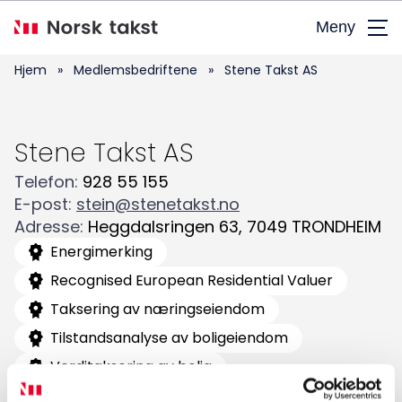
Hopp
Meny
til
hovedinnhold
Hjem
»
Medlemsbedriftene
»
Stene Takst AS
Stene Takst AS
Telefon
:
928 55 155
E-post
:
stein@stenetakst.no
Adresse
:
Heggdalsringen 63
,
7049
TRONDHEIM
Søk
Energimerking
etter:
Recognised European Residential Valuer
Taksering av næringseiendom
Tilstandsanalyse av boligeiendom
Verditaksering av bolig