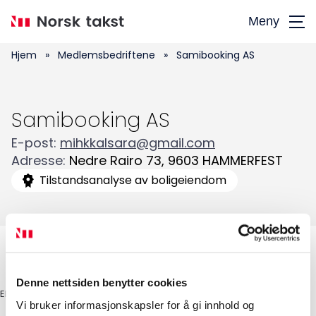
Hopp
Meny
til
hovedinnhold
Hjem
»
Medlemsbedriftene
»
Samibooking AS
Samibooking AS
E-post
:
mihkkalsara@gmail.com
Søk
Adresse
:
Nedre Rairo 73
,
9603
HAMMERFEST
etter:
Tilstandsanalyse av boligeiendom
Denne nettsiden benytter cookies
EIER
Vi bruker informasjonskapsler for å gi innhold og