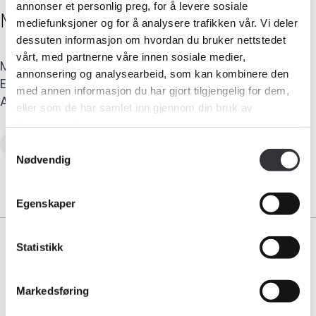
annonser et personlig preg, for å levere sosiale
Mikkel Aslak Iver
Sara
mediefunksjoner og for å analysere trafikken vår. Vi deler
dessuten informasjon om hvordan du bruker nettstedet
vårt, med partnerne våre innen sosiale medier,
Mobil
:
909 60 161
Medlemskap
annonsering og analysearbeid, som kan kombinere den
E-post
:
mihkkalsara@gmail.com
med annen informasjon du har gjort tilgjengelig for dem,
Adresse
:
Nedre Rairo 73
,
9603
HAMMERFEST
Kurs og konferanser
eller som de har samlet inn gjennom din bruk av
tjenestene deres.
Kompetanse
Tilstandsanalyse av boligeiendom
Samtykkevalg
Nødvendig
Forbruker
Egenskaper
Aktuelt
Statistikk
Om Norsk takst
Bli medlem
Markedsføring
Bransjeorganisasjonen for landets takstforetak.
Medlemskap
Logg inn