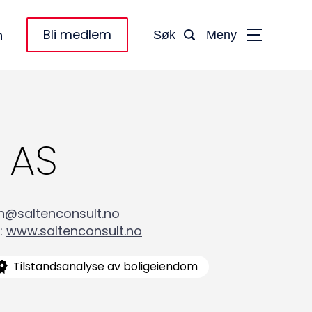
Bli medlem
n
Søk
Meny
 AS
en@saltenconsult.no
:
www.saltenconsult.no
Tilstandsanalyse av boligeiendom