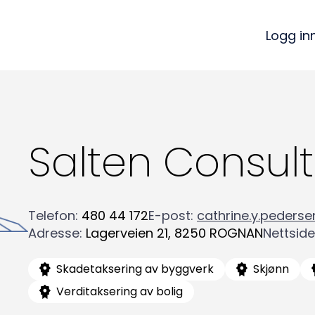
Logg in
Salten Consult
Telefon
:
480 44 172
E-post
:
cathrine.y.peders
Adresse
:
Lagerveien 21
,
8250
ROGNAN
Nettside
Skadetaksering av byggverk
Skjønn
Verditaksering av bolig