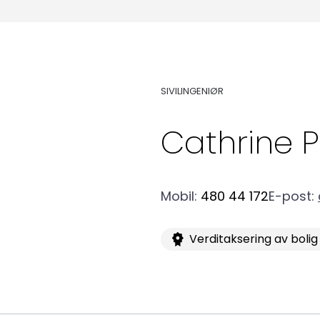
Medlemskap
Kurs og konferanser
SIVILINGENIØR
Cathrine
P
Kompetanse
Mobil
:
480 44 172
E-post
:
Forbruker
Verditaksering av bolig
Aktuelt