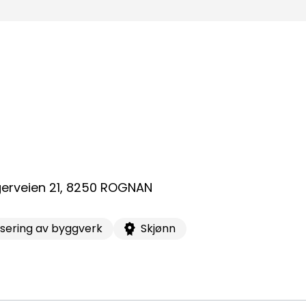
taktinformasjon:
dm@norsktakst.no
 08 76 00
øksadresse:
ingenberggt. 7A, 0161 Oslo
tadresse:
erveien 21
,
8250
ROGNAN
. 1516 Vika, 0117 OSLO
sering av byggverk
Skjønn
ganisasjonsnummer:
6 955 211