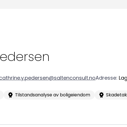
Kon
Bli medlem
a
Logg inn
22
Bes
Kontakt oss
edersen
Kl
Pos
cathrine.y.pedersen@saltenconsult.no
Adresse
:
Lag
Pb
Tilstandsanalyse av boligeiendom
Skadetak
Or
95