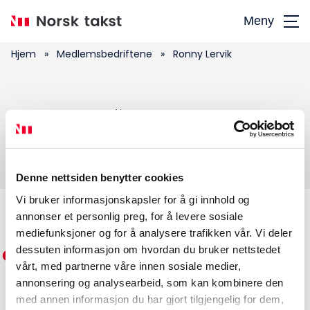
Hopp
Meny
til
hovedinnhold
Hjem
»
Medlemsbedriftene
»
Ronny Lervik
Søk
Ronny Lervik
etter:
Denne nettsiden benytter cookies
Vi bruker informasjonskapsler for å gi innhold og
annonser et personlig preg, for å levere sosiale
Medlemskap
mediefunksjoner og for å analysere trafikken vår. Vi deler
dessuten informasjon om hvordan du bruker nettstedet
Kurs og konferanser
vårt, med partnerne våre innen sosiale medier,
annonsering og analysearbeid, som kan kombinere den
Kompetanse
med annen informasjon du har gjort tilgjengelig for dem,