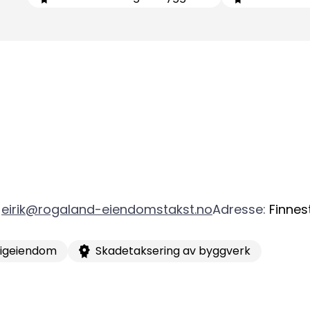
eirik@rogaland-eiendomstakst.no
Adresse
:
Finnes
Kon
Bli medlem
ligeiendom
Skadetaksering av byggverk
a
Logg inn
22