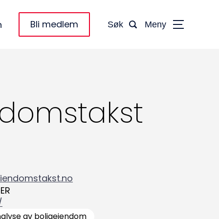
Bli medlem
n
Søk
Meny
ndomstakst
iendomstakst.no
ER
/
nalyse av boligeiendom