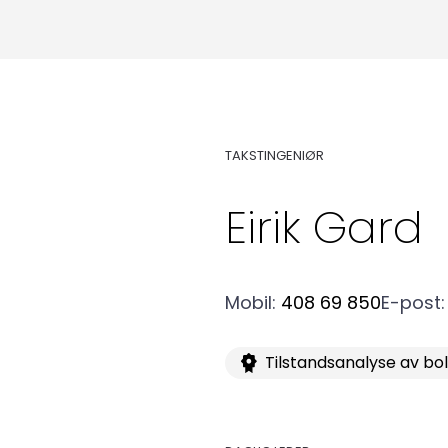
TAKSTINGENIØR
Eirik
Gard
Mobil
:
408 69 850
E-post
:
Medlemskap
Tilstandsanalyse av bo