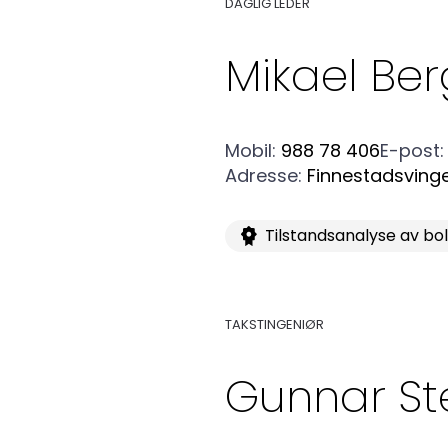
Kurs og konferanser
DAGLIG LEDER
Mikael
Ber
Kompetanse
Mobil
:
988 78 406
E-post
:
Adresse
:
Finnestadsving
Forbruker
Tilstandsanalyse av bo
Aktuelt
TAKSTINGENIØR
Om Norsk takst
Gunnar
St