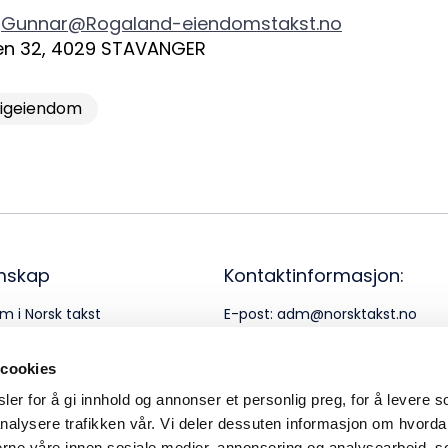
Gunnar@Rogaland-eiendomstakst.no
en 32
,
4029
STAVANGER
ligeiendom
mskap
Kontaktinformasjon:
m i Norsk takst
E-post:
adm@norsktakst.no
rnerklæring
Telefon:
22 08 76 00
 cookies
er for å gi innhold og annonser et personlig preg, for å levere s
nalysere trafikken vår. Vi deler dessuten informasjon om hvorda
nerne våre innen sosiale medier, annonsering og analysearbeid, 