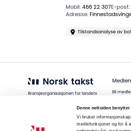
Mobil
:
466 22 307
E-post
:
Adresse
:
Finnestadsving
Tilstandsanalyse av bo
Medle
Bli medle
Bransjeorganisasjonen for landets
takstforetak.
Personve
Denne nettsiden benytter
Vi bruker informasjonskapsl
mediefunksjoner og for å a
nettstedet vårt, med part