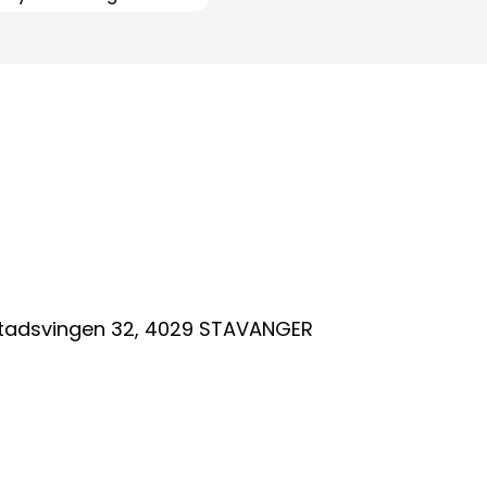
tadsvingen 32
,
4029
STAVANGER
taktinformasjon:
dm@norsktakst.no
 08 76 00