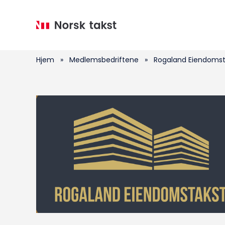
Hopp
til
hovedinnhold
Hjem
»
Medlemsbedriftene
»
Rogaland Eiendomst