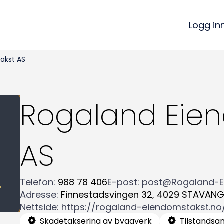
Logg in
akst AS
Rogaland Eie
AS
Telefon
:
988 78 406
E-post
:
post@Rogaland-E
Adresse
:
Finnestadsvingen 32
,
4029
STAVANG
Nettside
:
https://rogaland-eiendomstakst.no
Skadetaksering av byggverk
Tilstandsa