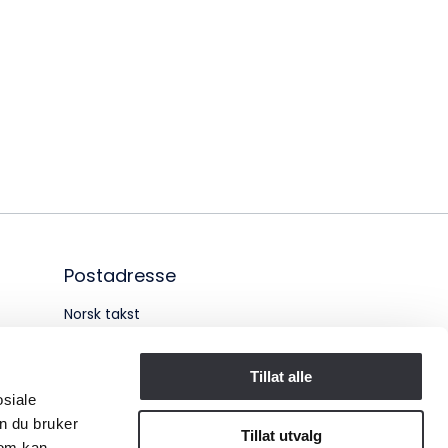
Postadresse
Norsk takst
Pb. 1516 Vika
Tillat alle
0117 OSLO
osiale
n du bruker
Organisasjonsnummer:
Tillat utvalg
som kan