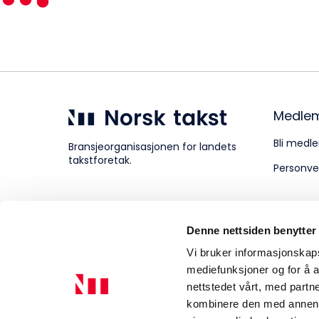
Kompetanse
Forbruker
Medle
Bli medle
Bransjeorganisasjonen for landets
takstforetak.
Personve
Aktuelt
Denne nettsiden benytter
Om Norsk takst
Vi bruker informasjonskapsl
mediefunksjoner og for å a
nettstedet vårt, med part
kombinere den med annen in