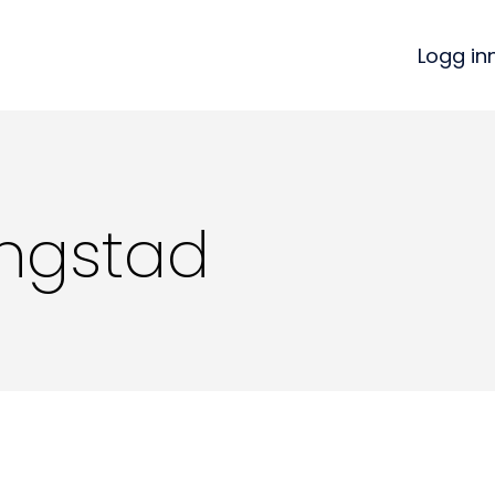
Logg in
ingstad
Kon
Bli medlem
a
Logg inn
22