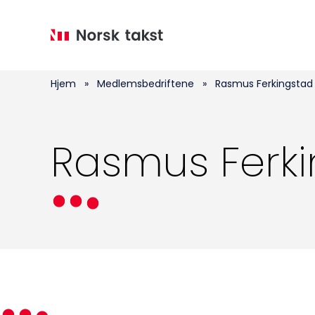
Hopp
til
hovedinnhold
Hjem
»
Medlemsbedriftene
»
Rasmus Ferkingstad
Rasmus Ferk
Medlemskap
Kurs og konferanser