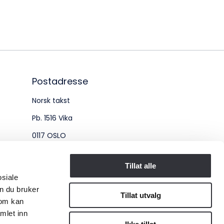
øksadresse:
ingenberggt. 7A, 0161 Oslo
tadresse:
. 1516 Vika, 0117 OSLO
Postadresse
Norsk takst
ganisasjonsnummer:
Pb. 1516 Vika
6 955 211
0117 OSLO
Organisasjonsnummer:
Tillat alle
osiale
956 955 211
n du bruker
Tillat utvalg
som kan
mlet inn