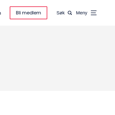
Bli medlem
n
Søk
Meny
taktinformasjon:
dm@norsktakst.no
 08 76 00