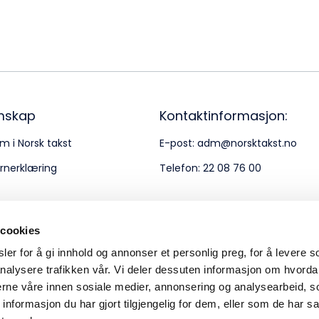
Bes
Kontakt oss
Kl
Pos
Pb
mskap
Kontaktinformasjon:
m i Norsk takst
E-post:
adm@norsktakst.no
Or
rnerklæring
Telefon:
22 08 76 00
95
 cookies
er for å gi innhold og annonser et personlig preg, for å levere s
nalysere trafikken vår. Vi deler dessuten informasjon om hvorda
nerne våre innen sosiale medier, annonsering og analysearbeid, 
formasjon du har gjort tilgjengelig for dem, eller som de har sa