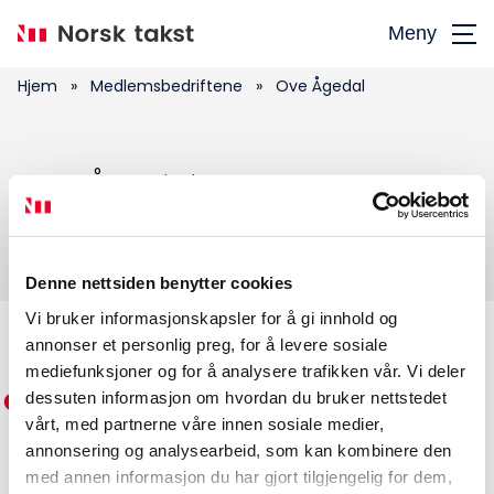
Hopp
Meny
til
hovedinnhold
Hjem
»
Medlemsbedriftene
»
Ove Ågedal
Søk
Ove Ågedal
etter:
Denne nettsiden benytter cookies
Vi bruker informasjonskapsler for å gi innhold og
annonser et personlig preg, for å levere sosiale
Medlemskap
mediefunksjoner og for å analysere trafikken vår. Vi deler
dessuten informasjon om hvordan du bruker nettstedet
Kurs og konferanser
vårt, med partnerne våre innen sosiale medier,
annonsering og analysearbeid, som kan kombinere den
Kompetanse
med annen informasjon du har gjort tilgjengelig for dem,