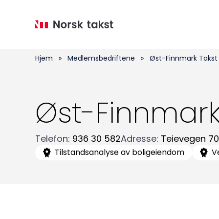
Hopp
til
hovedinnhold
Hjem
»
Medlemsbedriftene
»
Øst-Finnmark Takst
Øst-Finnmark
Telefon
:
936 30 582
Adresse
:
Teievegen 70
Tilstandsanalyse av boligeiendom
V
Medlemskap