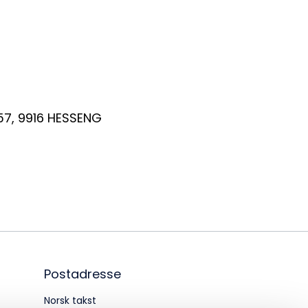
dm@norsktakst.no
 08 76 00
øksadresse:
ingenberggt. 7A, 0161 Oslo
57
,
9916
HESSENG
tadresse:
. 1516 Vika, 0117 OSLO
ganisasjonsnummer:
6 955 211
Postadresse
Norsk takst