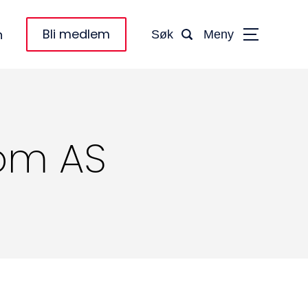
Bli medlem
n
Søk
Meny
dom AS
taktinformasjon: