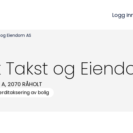
Logg in
 og Eiendom AS
 Takst og Eien
 A
,
2070
RÅHOLT
erditaksering av bolig
Kon
Bli medlem