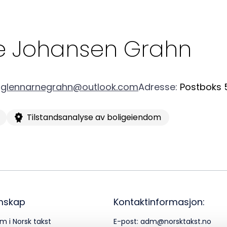
a
Logg inn
22
e Johansen
Grahn
Bes
Kontakt oss
Kl
glennarnegrahn@outlook.com
Adresse
:
Postboks 
Pos
Tilstandsanalyse av boligeiendom
Pb
Or
95
mskap
Kontaktinformasjon:
m i Norsk takst
E-post:
adm@norsktakst.no