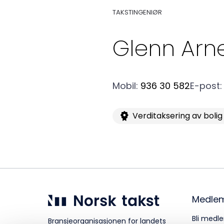
TAKSTINGENIØR
Kurs og konferanser
Glenn Arn
Kompetanse
Mobil
:
936 30 582
E-post
:
Verditaksering av bolig
Forbruker
Aktuelt
Medle
Om Norsk takst
Bli medle
Bransjeorganisasjonen for landets