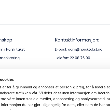
Bes
Kontakt oss
Kl
Pos
Pb
mskap
Kontaktinformasjon:
m i Norsk takst
E-post:
adm@norsktakst.no
Or
rnerklæring
Telefon:
22 08 76 00
95
 cookies
er for å gi innhold og annonser et personlig preg, for å levere s
nalysere trafikken vår. Vi deler dessuten informasjon om hvorda
nerne våre innen sosiale medier, annonsering og analysearbeid, 
formasjon du har gjort tilgjengelig for dem, eller som de har sa