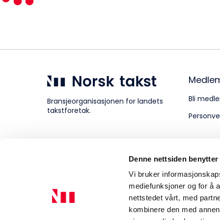
Kompetanse
Forbruker
Medle
Bli medle
Bransjeorganisasjonen for landets
takstforetak.
Personve
Aktuelt
Denne nettsiden benytter
Om Norsk takst
Vi bruker informasjonskapsl
mediefunksjoner og for å a
nettstedet vårt, med part
kombinere den med annen in