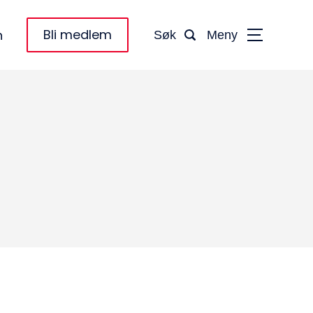
Bli medlem
n
Søk
Meny
taktinformasjon:
dm@norsktakst.no
 08 76 00