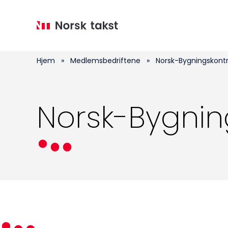
Hopp
til
hovedinnhold
Hjem
»
Medlemsbedriftene
»
Norsk-Bygningskontr
Norsk-Bygning
Medlemskap
Kurs og konferanser