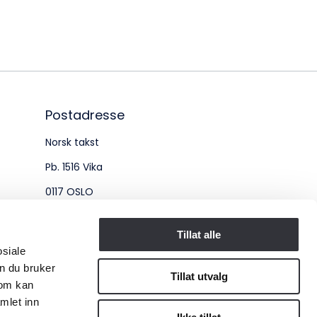
øksadresse:
ingenberggt. 7A, 0161 Oslo
tadresse:
. 1516 Vika, 0117 OSLO
Postadresse
Norsk takst
ganisasjonsnummer:
Pb. 1516 Vika
6 955 211
0117 OSLO
Organisasjonsnummer:
Tillat alle
osiale
956 955 211
n du bruker
Tillat utvalg
som kan
mlet inn