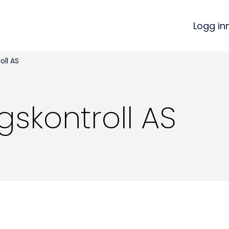
Logg in
oll AS
skontroll AS
Kon
Bli medlem
a
Logg inn
22