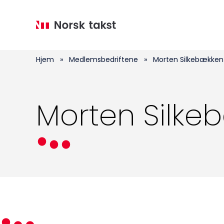
Hopp
til
hovedinnhold
Hjem
»
Medlemsbedriftene
»
Morten Silkebækken
Morten Silke
Medlemskap
Kurs og konferanser