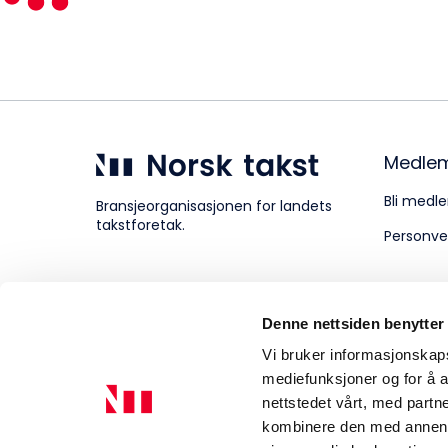
Kompetanse
Forbruker
Medle
Bli medle
Bransjeorganisasjonen for landets
takstforetak.
Personve
Aktuelt
Denne nettsiden benytter
Om Norsk takst
Vi bruker informasjonskapsl
mediefunksjoner og for å a
nettstedet vårt, med part
kombinere den med annen in