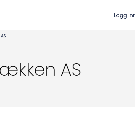
Logg in
 AS
bækken AS
Kon
Bli medlem
a
Logg inn
22