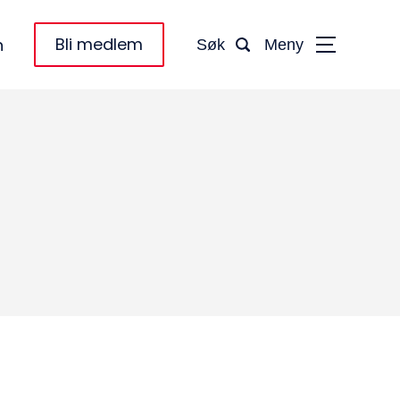
Bli medlem
n
Søk
Meny
taktinformasjon:
dm@norsktakst.no
 08 76 00