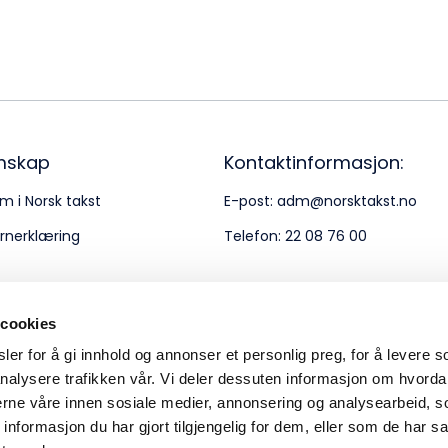
Bes
Kontakt oss
Kl
Pos
Pb
mskap
Kontaktinformasjon:
m i Norsk takst
E-post:
adm@norsktakst.no
Or
rnerklæring
Telefon:
22 08 76 00
95
 cookies
er for å gi innhold og annonser et personlig preg, for å levere s
nalysere trafikken vår. Vi deler dessuten informasjon om hvorda
nerne våre innen sosiale medier, annonsering og analysearbeid, 
formasjon du har gjort tilgjengelig for dem, eller som de har sa