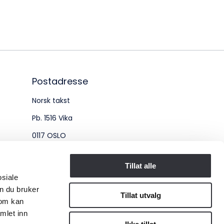
øksadresse:
ingenberggt. 7A, 0161 Oslo
tadresse:
. 1516 Vika, 0117 OSLO
Postadresse
Norsk takst
ganisasjonsnummer:
Pb. 1516 Vika
6 955 211
0117 OSLO
Organisasjonsnummer:
Tillat alle
osiale
956 955 211
n du bruker
Tillat utvalg
som kan
mlet inn