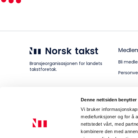
Kompetanse
Forbruker
Medle
Bli medle
Bransjeorganisasjonen for landets
takstforetak.
Personve
Aktuelt
Denne nettsiden benytter
Om Norsk takst
Vi bruker informasjonskapsl
mediefunksjoner og for å a
nettstedet vårt, med part
kombinere den med annen in