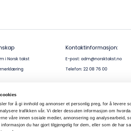
Bes
Kontakt oss
Kl
Pos
Pb
mskap
Kontaktinformasjon:
m i Norsk takst
E-post:
adm@norsktakst.no
Or
rnerklæring
Telefon:
22 08 76 00
95
 cookies
er for å gi innhold og annonser et personlig preg, for å levere s
nalysere trafikken vår. Vi deler dessuten informasjon om hvorda
nerne våre innen sosiale medier, annonsering og analysearbeid, 
formasjon du har gjort tilgjengelig for dem, eller som de har sa