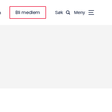
Bli medlem
n
Søk
Meny
taktinformasjon:
dm@norsktakst.no
 08 76 00