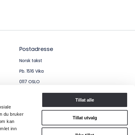
øksadresse:
ingenberggt. 7A, 0161 Oslo
tadresse:
. 1516 Vika, 0117 OSLO
Postadresse
Norsk takst
ganisasjonsnummer:
Pb. 1516 Vika
6 955 211
0117 OSLO
Organisasjonsnummer:
Tillat alle
osiale
956 955 211
n du bruker
Tillat utvalg
som kan
mlet inn