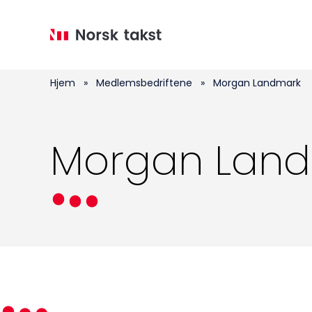
Hopp
til
hovedinnhold
Hjem
»
Medlemsbedriftene
»
Morgan Landmark
Morgan Lan
Medlemskap
Kurs og konferanser