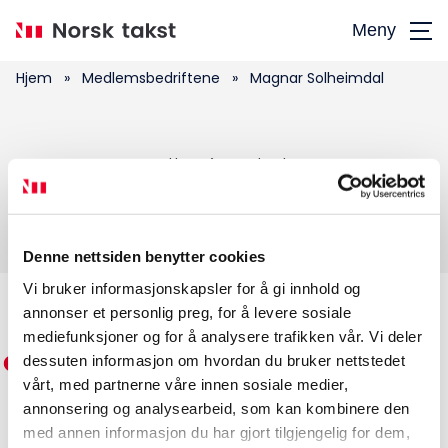
Hopp
Meny
til
hovedinnhold
Hjem
»
Medlemsbedriftene
»
Magnar Solheimdal
Søk
Magnar Solheimdal
etter:
Denne nettsiden benytter cookies
Vi bruker informasjonskapsler for å gi innhold og
annonser et personlig preg, for å levere sosiale
Medlemskap
mediefunksjoner og for å analysere trafikken vår. Vi deler
dessuten informasjon om hvordan du bruker nettstedet
Kurs og konferanser
vårt, med partnerne våre innen sosiale medier,
annonsering og analysearbeid, som kan kombinere den
Kompetanse
med annen informasjon du har gjort tilgjengelig for dem,