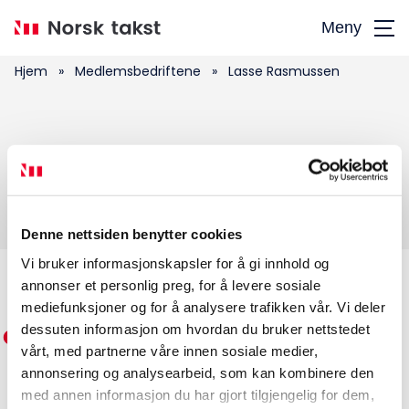
Hopp
Meny
til
hovedinnhold
Hjem
»
Medlemsbedriftene
»
Lasse Rasmussen
Søk
Lasse Rasmussen
etter:
Denne nettsiden benytter cookies
Vi bruker informasjonskapsler for å gi innhold og
annonser et personlig preg, for å levere sosiale
Medlemskap
mediefunksjoner og for å analysere trafikken vår. Vi deler
dessuten informasjon om hvordan du bruker nettstedet
Kurs og konferanser
vårt, med partnerne våre innen sosiale medier,
annonsering og analysearbeid, som kan kombinere den
Kompetanse
med annen informasjon du har gjort tilgjengelig for dem,