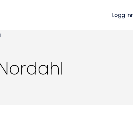
Logg in
l
 Nordahl
Kon
Bli medlem
a
Logg inn
22