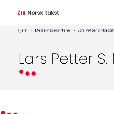
Hopp
til
hovedinnhold
Hjem
»
Medlemsbedriftene
»
Lars Petter S. Nordah
Lars Petter S.
Medlemskap
Kurs og konferanser