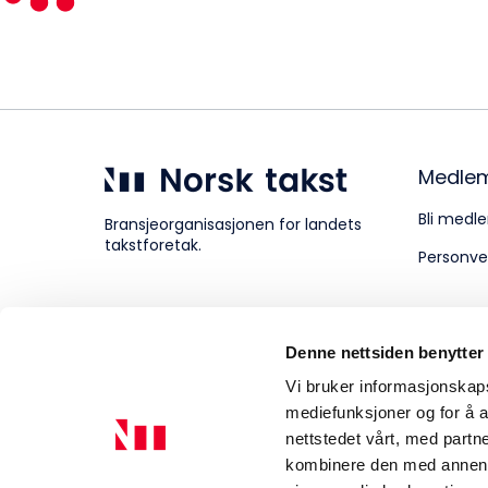
Kompetanse
Forbruker
Medle
Bli medle
Bransjeorganisasjonen for landets
takstforetak.
Personve
Aktuelt
Denne nettsiden benytter
Om Norsk takst
Vi bruker informasjonskapsl
mediefunksjoner og for å a
nettstedet vårt, med part
kombinere den med annen in