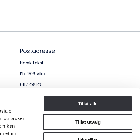
øksadresse:
ingenberggt. 7A, 0161 Oslo
tadresse:
. 1516 Vika, 0117 OSLO
Postadresse
Norsk takst
ganisasjonsnummer:
Pb. 1516 Vika
6 955 211
0117 OSLO
Organisasjonsnummer:
Tillat alle
osiale
956 955 211
n du bruker
Tillat utvalg
som kan
mlet inn