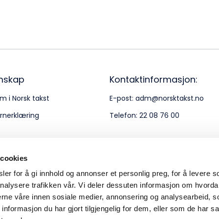
Bes
Kontakt oss
Kl
Pos
Pb
mskap
Kontaktinformasjon:
m i Norsk takst
E-post:
adm@norsktakst.no
Or
rnerklæring
Telefon:
22 08 76 00
95
 cookies
er for å gi innhold og annonser et personlig preg, for å levere s
nalysere trafikken vår. Vi deler dessuten informasjon om hvorda
nerne våre innen sosiale medier, annonsering og analysearbeid, 
formasjon du har gjort tilgjengelig for dem, eller som de har sa