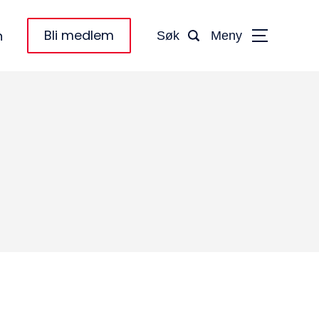
Bli medlem
n
Søk
Meny
taktinformasjon:
dm@norsktakst.no
 08 76 00