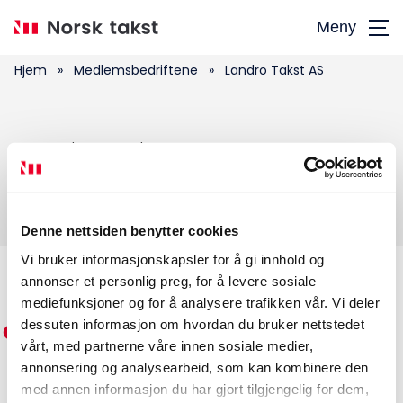
Hopp
Meny
til
hovedinnhold
Hjem
»
Medlemsbedriftene
»
Landro Takst AS
Søk
Landro Takst AS
etter:
Denne nettsiden benytter cookies
Vi bruker informasjonskapsler for å gi innhold og
annonser et personlig preg, for å levere sosiale
Medlemskap
mediefunksjoner og for å analysere trafikken vår. Vi deler
dessuten informasjon om hvordan du bruker nettstedet
Kurs og konferanser
vårt, med partnerne våre innen sosiale medier,
annonsering og analysearbeid, som kan kombinere den
Kompetanse
med annen informasjon du har gjort tilgjengelig for dem,