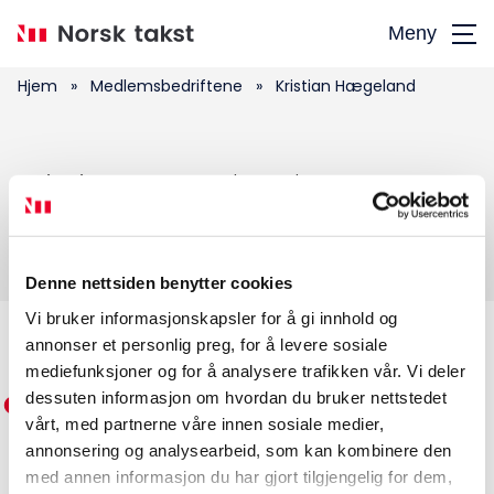
Hopp
Meny
til
hovedinnhold
Hjem
»
Medlemsbedriftene
»
Kristian Hægeland
Søk
Kristian Hægeland
etter:
Denne nettsiden benytter cookies
Vi bruker informasjonskapsler for å gi innhold og
annonser et personlig preg, for å levere sosiale
Medlemskap
mediefunksjoner og for å analysere trafikken vår. Vi deler
dessuten informasjon om hvordan du bruker nettstedet
Kurs og konferanser
vårt, med partnerne våre innen sosiale medier,
annonsering og analysearbeid, som kan kombinere den
Kompetanse
med annen informasjon du har gjort tilgjengelig for dem,