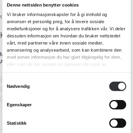
Denne nettsiden benytter cookies
Vi bruker informasjonskapsler for å gi innhold og
TAKSTMANN
annonser et personlig preg, for å levere sosiale
mediefunksjoner og for å analysere trafikken vår. Vi deler
Kevin
Nielsen
dessuten informasjon om hvordan du bruker nettstedet
vårt, med partnerne våre innen sosiale medier,
annonsering og analysearbeid, som kan kombinere den
Mobil
:
915 50 213
E-post
:
post@ktakst.no
Medlemskap
med annen informasjon du har gjort tilgjengelig for dem,
Adresse
:
Hasseldalsveien 6
,
3790
HELLE
eller som de har samlet inn gjennom din bruk av
Kurs og konferanser
tjenestene deres.
Verditaksering av bolig
Samtykkevalg
Nødvendig
Kompetanse
Tilstandsanalyse av boligeiendom
Skadetaksering av byggverk
Skjønn
Forbruker
Egenskaper
Aktuelt
Statistikk