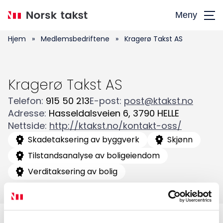
Hopp
Meny
til
hovedinnhold
Hjem
»
Medlemsbedriftene
»
Kragerø Takst AS
Kragerø Takst AS
Telefon
:
915 50 213
E-post
:
post@ktakst.no
Adresse
:
Hasseldalsveien 6
,
3790
HELLE
Søk
Nettside
:
http://ktakst.no/kontakt-oss/
etter:
Skadetaksering av byggverk
Skjønn
Tilstandsanalyse av boligeiendom
Verditaksering av bolig