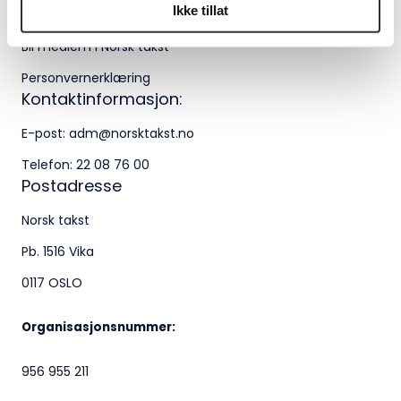
Medlemskap
Ikke tillat
adm@norsktakst.no
22 08 76 00
Bli medlem i Norsk takst
Personvernerklæring
Besøksadresse:
Kontaktinformasjon:
Klingenberggt. 7A, 0161 Oslo
E-post:
adm@norsktakst.no
Postadresse:
Telefon:
22 08 76 00
Postadresse
Pb. 1516 Vika, 0117 OSLO
Norsk takst
Organisasjonsnummer:
Pb. 1516 Vika
956 955 211
0117 OSLO
Organisasjonsnummer:
956 955 211