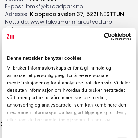
E-post
:
bmkf@broadpark.no
Adresse
:
Kloppedalsveien 37
,
5221
NESTTUN
Nettside
:
www.takstmannfarestvedt.no
Skadetaksering av byggverk
Taksering av næringseiendom
Teknologi- og Spesialområder
Denne nettsiden benytter cookies
Tilstandsanalyse av boligeiendom
Vi bruker informasjonskapsler for å gi innhold og
Verditaksering av bolig
annonser et personlig preg, for å levere sosiale
mediefunksjoner og for å analysere trafikken vår. Vi deler
dessuten informasjon om hvordan du bruker nettstedet
vårt, med partnerne våre innen sosiale medier,
annonsering og analysearbeid, som kan kombinere den
med annen informasjon du har gjort tilgjengelig for dem,
Byggmester Knut
Farestvedt
eller som de har samlet inn gjennom din bruk av
tjenestene deres.
Samtykkevalg