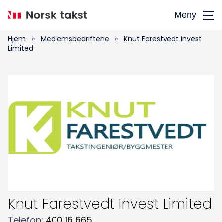
Hopp
Meny
til
hovedinnhold
Hjem
»
Medlemsbedriftene
»
Knut Farestvedt Invest
Limited
Søk
etter:
Knut Farestvedt Invest Limited
Telefon
:
400 16 665