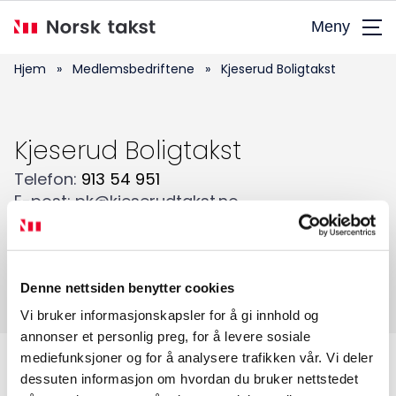
Hopp
Meny
til
hovedinnhold
Hjem
»
Medlemsbedriftene
»
Kjeserud Boligtakst
Kjeserud Boligtakst
Søk
Telefon
:
913 54 951
etter:
E-post
:
pk@kjeserudtakst.no
Adresse
:
Granveien 15
,
1831
ASKIM
Tilstandsanalyse av boligeiendom
Verditaksering av bolig
Denne nettsiden benytter cookies
Vi bruker informasjonskapsler for å gi innhold og
annonser et personlig preg, for å levere sosiale
mediefunksjoner og for å analysere trafikken vår. Vi deler
Medlemskap
dessuten informasjon om hvordan du bruker nettstedet