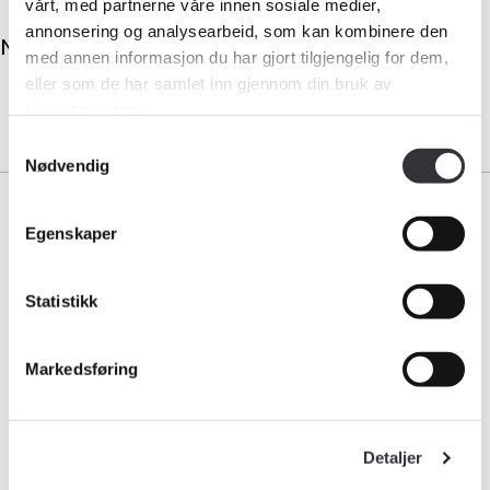
vårt, med partnerne våre innen sosiale medier,
annonsering og analysearbeid, som kan kombinere den
Kurs og konferanser
No results.
med annen informasjon du har gjort tilgjengelig for dem,
eller som de har samlet inn gjennom din bruk av
Kompetanse
tjenestene deres.
Samtykkevalg
Forbruker
Nødvendig
Aktuelt
Egenskaper
Om Norsk takst
Bransjeorganisasjonen for landets takstforetak.
Statistikk
Medlemskap
Bli medlem
Bli medlem i Norsk takst
Logg inn
Markedsføring
Personvernerklæring
Kontakt oss
Kontaktinformasjon:
Kontaktinformasjon:
Detaljer
E-post:
adm@norsktakst.no