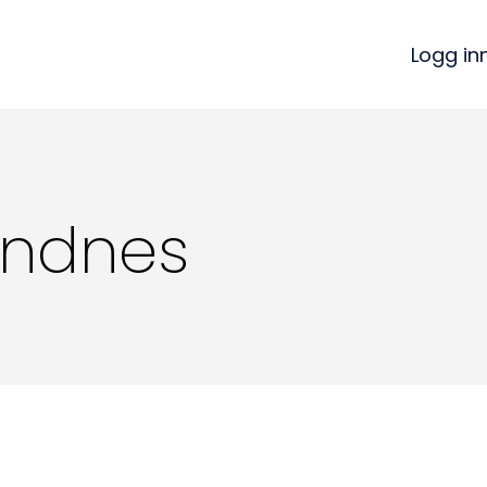
Logg in
andnes
Kon
Bli medlem
a
Logg inn
22