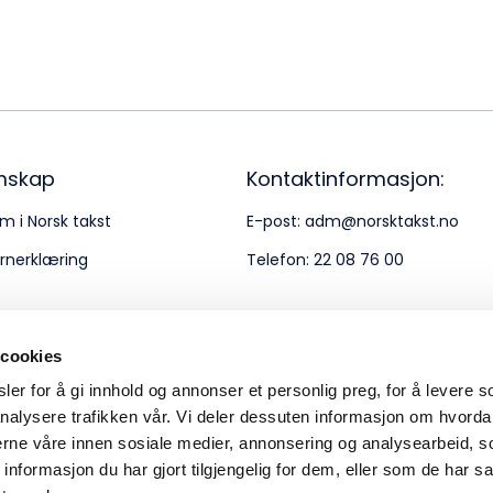
Bes
Kontakt oss
Kl
Pos
Pb
mskap
Kontaktinformasjon:
m i Norsk takst
E-post:
adm@norsktakst.no
Or
rnerklæring
Telefon:
22 08 76 00
95
 cookies
er for å gi innhold og annonser et personlig preg, for å levere s
nalysere trafikken vår. Vi deler dessuten informasjon om hvorda
nerne våre innen sosiale medier, annonsering og analysearbeid, 
formasjon du har gjort tilgjengelig for dem, eller som de har sa