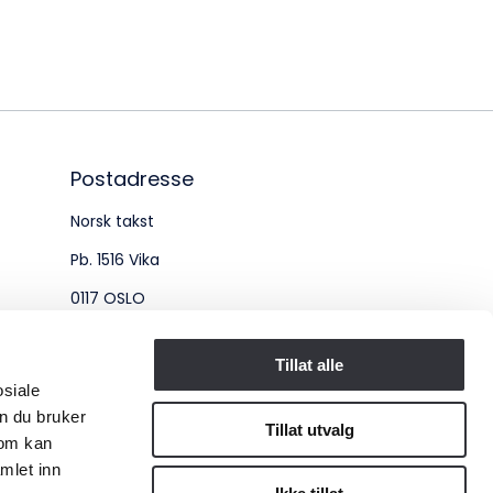
øksadresse:
ingenberggt. 7A, 0161 Oslo
tadresse:
. 1516 Vika, 0117 OSLO
Postadresse
Norsk takst
ganisasjonsnummer:
Pb. 1516 Vika
6 955 211
0117 OSLO
Organisasjonsnummer:
Tillat alle
osiale
956 955 211
n du bruker
Tillat utvalg
som kan
mlet inn