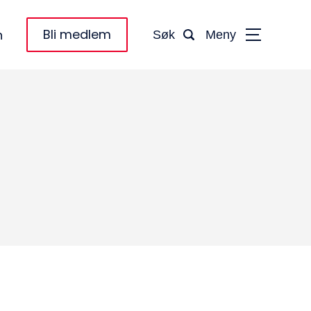
Bli medlem
n
Søk
Meny
taktinformasjon:
dm@norsktakst.no
 08 76 00