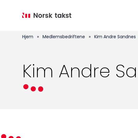
Hopp
til
hovedinnhold
Hjem
»
Medlemsbedriftene
»
Kim Andre Sandnes
Kim Andre S
Medlemskap
Kurs og konferanser