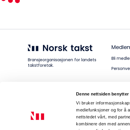
Kompetanse
Forbruker
Medle
Bli medle
Bransjeorganisasjonen for landets
takstforetak.
Personve
Aktuelt
Denne nettsiden benytter
Om Norsk takst
Vi bruker informasjonskapsl
mediefunksjoner og for å a
nettstedet vårt, med part
kombinere den med annen in