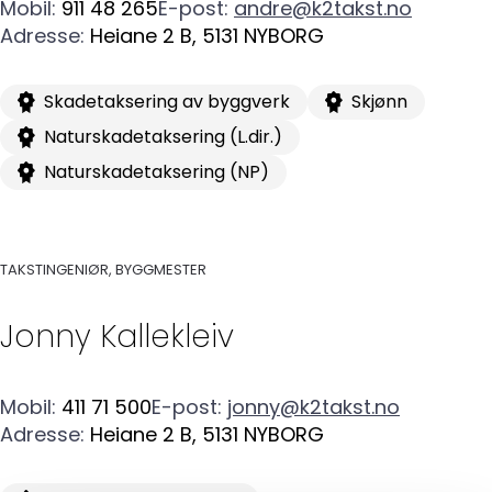
Mobil
:
911 48 265
E-post
:
andre@k2takst.no
Adresse
:
Heiane 2 B
,
5131
NYBORG
Skadetaksering av byggverk
Skjønn
Naturskadetaksering (L.dir.)
Naturskadetaksering (NP)
TAKSTINGENIØR, BYGGMESTER
Jonny
Kallekleiv
Mobil
:
411 71 500
E-post
:
jonny@k2takst.no
Adresse
:
Heiane 2 B
,
5131
NYBORG