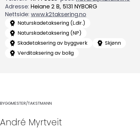
Adresse
:
Heiane 2 B
,
5131
NYBORG
Nettside
:
www.k2taksering.no
Naturskadetaksering (L.dir.)
Naturskadetaksering (NP)
Skadetaksering av byggverk
Skjønn
Verditaksering av bolig
Søk
etter:
BYGGMESTER/TAKSTMANN
André
Myrtveit