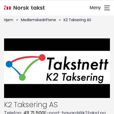
Hopp
Meny
til
hovedinnhold
Hjem
»
Medlemsbedriftene
»
K2 Taksering AS
K2 Taksering AS
Telefon
:
411 71 500
E-post
:
havard@k2takst.no