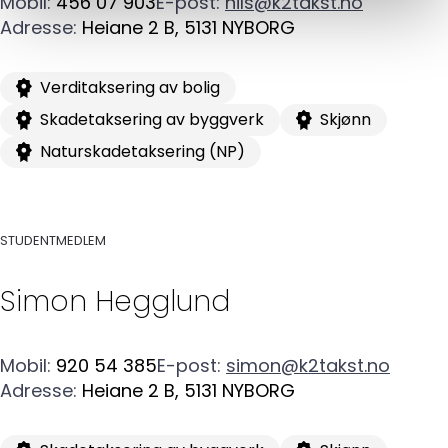
Kompetanse
Mobil
:
456 07 903
E-post
:
nils@k2takst.no
Adresse
:
Heiane 2 B
,
5131
NYBORG
Forbruker
Verditaksering av bolig
Aktuelt
Skadetaksering av byggverk
Skjønn
Om Norsk takst
Naturskadetaksering (NP)
Bli medlem
STUDENTMEDLEM
Logg inn
Kontakt oss
Simon
Hegglund
Kontaktinformasjon:
adm@norsktakst.no
Mobil
:
920 54 385
E-post
:
simon@k2takst.no
Adresse
:
Heiane 2 B
,
5131
NYBORG
22 08 76 00
Besøksadresse: