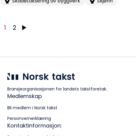
Skadetaksering av byggverk
Skjønn
Klingenberggt. 7A, 0161 Oslo
Postadresse:
1
2
Pb. 1516 Vika, 0117 OSLO
Organisasjonsnummer:
956 955 211
Bransjeorganisasjonen for landets takstforetak.
Medlemskap
Bli medlem i Norsk takst
Personvernerklæring
Kontaktinformasjon: