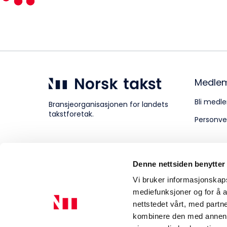
Kompetanse
Forbruker
Medle
Bli medle
Bransjeorganisasjonen for landets
takstforetak.
Personve
Aktuelt
Denne nettsiden benytter
Om Norsk takst
Vi bruker informasjonskapsl
mediefunksjoner og for å a
nettstedet vårt, med part
kombinere den med annen in