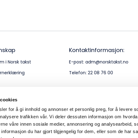
Bes
Kontakt oss
Kl
Pos
Pb
mskap
Kontaktinformasjon:
m i Norsk takst
E-post:
adm@norsktakst.no
Or
rnerklæring
Telefon:
22 08 76 00
95
 cookies
er for å gi innhold og annonser et personlig preg, for å levere s
nalysere trafikken vår. Vi deler dessuten informasjon om hvorda
nerne våre innen sosiale medier, annonsering og analysearbeid, 
formasjon du har gjort tilgjengelig for dem, eller som de har sa