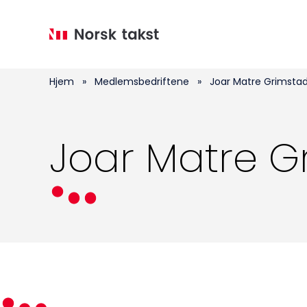
Hopp
til
hovedinnhold
Hjem
»
Medlemsbedriftene
»
Joar Matre Grimsta
Joar Matre G
Medlemskap
Kurs og konferanser