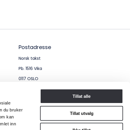
øksadresse:
ingenberggt. 7A, 0161 Oslo
tadresse:
. 1516 Vika, 0117 OSLO
Postadresse
Norsk takst
ganisasjonsnummer:
Pb. 1516 Vika
6 955 211
0117 OSLO
Organisasjonsnummer:
Tillat alle
osiale
956 955 211
n du bruker
Tillat utvalg
som kan
mlet inn