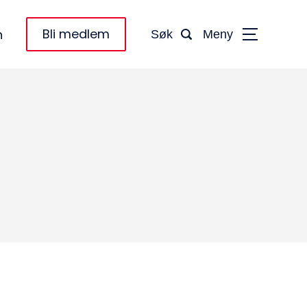
Bli medlem
n
Søk
Meny
taktinformasjon:
dm@norsktakst.no
 08 76 00