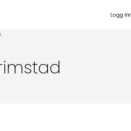
Logg in
d
rimstad
Kon
Bli medlem
a
Logg inn
22