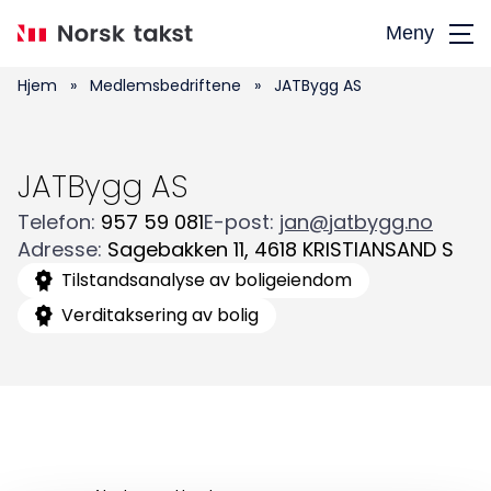
Hopp
Meny
til
hovedinnhold
Hjem
»
Medlemsbedriftene
»
JATBygg AS
JATBygg AS
Telefon
:
957 59 081
E-post
:
jan@jatbygg.no
Adresse
:
Sagebakken 11
,
4618
KRISTIANSAND S
Tilstandsanalyse av boligeiendom
Verditaksering av bolig
Søk
etter: