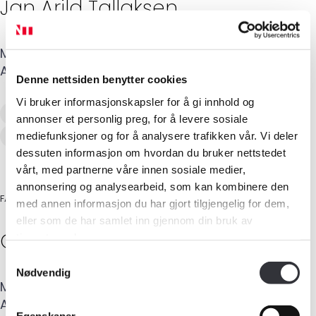
Jan Arild
Tallaksen
Mobil
:
957 59 081
E-post
:
jan@jatbygg.no
Adresse
:
Sagebakken 11
,
4618
KRISTIANSAND S
Denne nettsiden benytter cookies
Vi bruker informasjonskapsler for å gi innhold og
Verditaksering av bolig
annonser et personlig preg, for å levere sosiale
Tilstandsanalyse av boligeiendom
mediefunksjoner og for å analysere trafikken vår. Vi deler
dessuten informasjon om hvordan du bruker nettstedet
vårt, med partnerne våre innen sosiale medier,
annonsering og analysearbeid, som kan kombinere den
FAGSKOLEINGENIØR-BYGG
med annen informasjon du har gjort tilgjengelig for dem,
eller som de har samlet inn gjennom din bruk av
Medlemskap
Gøran
Knutsen
tjenestene deres.
Samtykkevalg
Kurs og konferanser
Nødvendig
Mobil
:
934 09 507
E-post
:
gk@jatbygg.no
Adresse
:
Sagebakken 11
,
4618
KRISTIANSAND S
Kompetanse