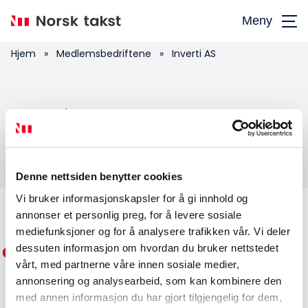
Hopp
Meny
til
hovedinnhold
Hjem
»
Medlemsbedriftene
»
Inverti AS
Søk
Inverti AS
etter:
Denne nettsiden benytter cookies
Vi bruker informasjonskapsler for å gi innhold og
annonser et personlig preg, for å levere sosiale
Medlemskap
mediefunksjoner og for å analysere trafikken vår. Vi deler
dessuten informasjon om hvordan du bruker nettstedet
Kurs og konferanser
vårt, med partnerne våre innen sosiale medier,
annonsering og analysearbeid, som kan kombinere den
Kompetanse
med annen informasjon du har gjort tilgjengelig for dem,