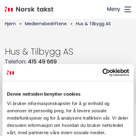
Hopp
Meny
til
hovedinnhold
Hjem
»
Medlemsbedriftene
»
Hus & Tilbygg AS
Hus & Tilbygg AS
Søk
etter:
Telefon
:
415 49 669
E-post
:
Repshustakst@outlook.com
Adresse
:
Barkvegen 18
,
2214
KONGSVINGER
Tilstandsanalyse av boligeiendom
Denne nettsiden benytter cookies
Vi bruker informasjonskapsler for å gi innhold og
annonser et personlig preg, for å levere sosiale
mediefunksjoner og for å analysere trafikken vår. Vi deler
Medlemskap
dessuten informasjon om hvordan du bruker nettstedet
vårt, med partnerne våre innen sosiale medier,